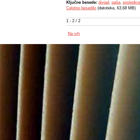
Ključne besede:
divjad
,
paša
,
posledice
Celotno besedilo
(datoteka, 63,68 MB)
1 - 2 / 2
Na vrh