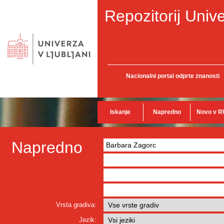
Repozitorij Unive
Nacionalni portal odprte znanosti
Iskanje
Napredno
Novo v R
Napredno
Vrsta gradiva:
Jezik: