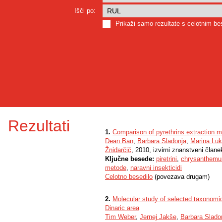
Išči po:
Prikaži samo rezultate s celotnim b
Rezultati
1.
Comparison of pyrethrins extraction m
Dean Ban
,
Barbara Sladonja
,
Marina Luk
Žnidarčič
, 2010, izvirni znanstveni člane
Ključne besede:
piretrini
,
chrysanthemum
metode
,
naravni insekticidi
Celotno besedilo
(povezava drugam)
2.
Molecular study of selected taxonomical
Dinaric area
Tim Weber
,
Jernej Jakše
,
Barbara Slado