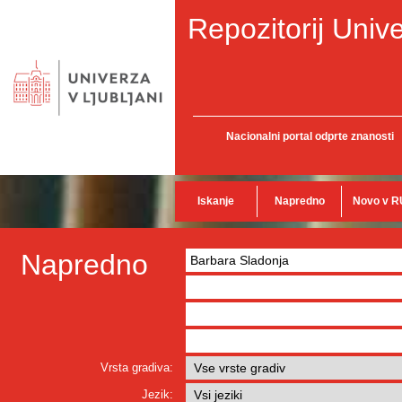
Repozitorij Unive
Nacionalni portal odprte znanosti
Iskanje
Napredno
Novo v R
Napredno
Vrsta gradiva:
Jezik: