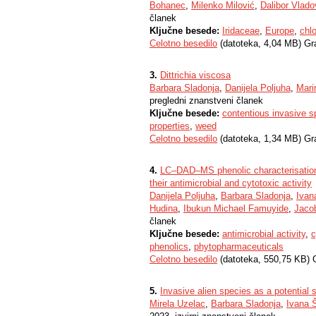
Bohanec
,
Milenko Milović
,
Dalibor Vlado
članek
Ključne besede:
Iridaceae
,
Europe
,
chl
Celotno besedilo
(datoteka, 4,04 MB) Gr
3.
Dittrichia viscosa
Barbara Sladonja
,
Danijela Poljuha
,
Mari
pregledni znanstveni članek
Ključne besede:
contentious invasive s
properties
,
weed
Celotno besedilo
(datoteka, 1,34 MB) Gr
4.
LC–DAD–MS phenolic characterisation o
their antimicrobial and cytotoxic activity
Danijela Poljuha
,
Barbara Sladonja
,
Ivan
Hudina
,
Ibukun Michael Famuyide
,
Jacob
članek
Ključne besede:
antimicrobial activity
,
c
phenolics
,
phytopharmaceuticals
Celotno besedilo
(datoteka, 550,75 KB) 
5.
Invasive alien species as a potential
Mirela Uzelac
,
Barbara Sladonja
,
Ivana 