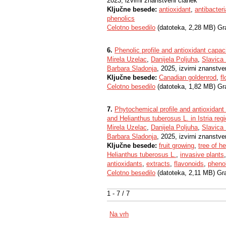
2023, izvirni znanstveni članek
Ključne besede:
antioxidant
,
antibacteri
phenolics
Celotno besedilo
(datoteka, 2,28 MB) Gr
6.
Phenolic profile and antioxidant capac
Mirela Uzelac
,
Danijela Poljuha
,
Slavica
Barbara Sladonja
, 2025, izvirni znanstve
Ključne besede:
Canadian goldenrod
,
fl
Celotno besedilo
(datoteka, 1,82 MB) Gr
7.
Phytochemical profile and antioxidant p
and Helianthus tuberosus L. in Istria regi
Mirela Uzelac
,
Danijela Poljuha
,
Slavica
Barbara Sladonja
, 2025, izvirni znanstve
Ključne besede:
fruit growing
,
tree of h
Helianthus tuberosus L.
,
invasive plants
antioxidants
,
extracts
,
flavonoids
,
phenol
Celotno besedilo
(datoteka, 2,11 MB) Gr
1 - 7 / 7
Na vrh