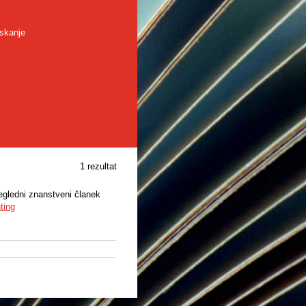
skanje
1 rezultat
regledni znanstveni članek
ting