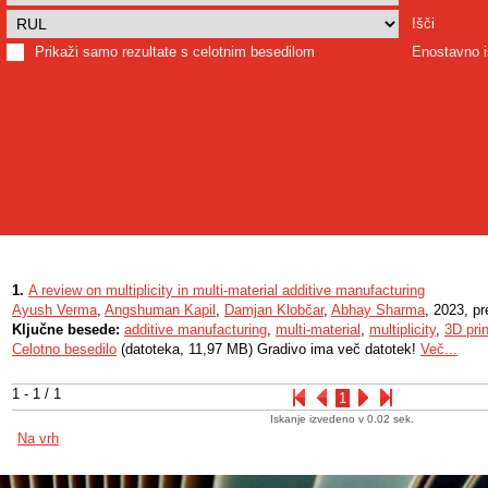
Išči
Prikaži samo rezultate s celotnim besedilom
Enostavno i
1.
A review on multiplicity in multi-material additive manufacturing
Ayush Verma
,
Angshuman Kapil
,
Damjan Klobčar
,
Abhay Sharma
, 2023, p
Ključne besede:
additive manufacturing
,
multi-material
,
multiplicity
,
3D prin
Celotno besedilo
(datoteka, 11,97 MB) Gradivo ima več datotek!
Več...
1 - 1 / 1
1
Iskanje izvedeno v 0.02 sek.
Na vrh