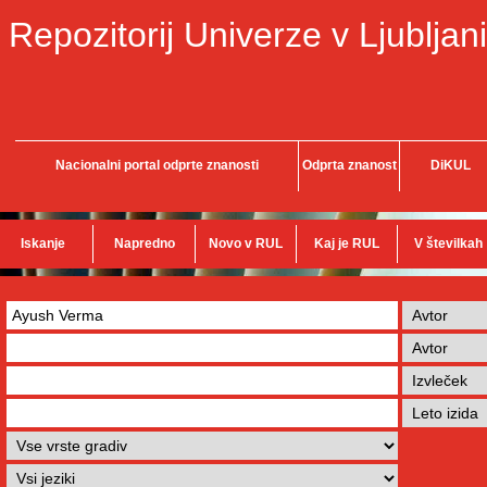
Repozitorij Univerze v Ljubljani
Nacionalni portal odprte znanosti
Odprta znanost
DiKUL
Iskanje
Napredno
Novo v RUL
Kaj je RUL
V številkah