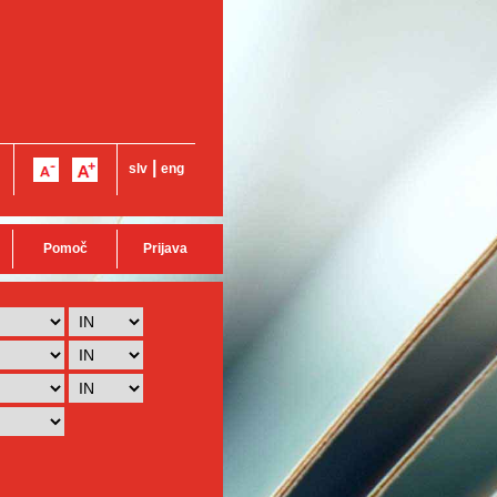
|
slv
eng
Pomoč
Prijava