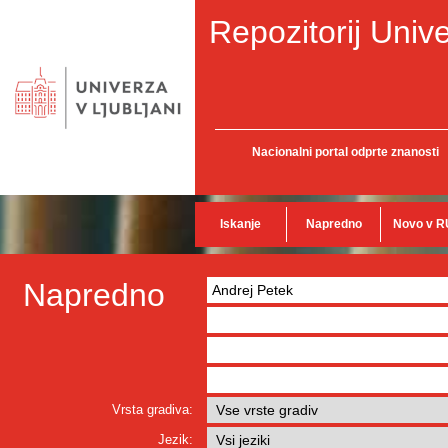
Repozitorij Unive
Nacionalni portal odprte znanosti
Iskanje
Napredno
Novo v R
Napredno
Vrsta gradiva:
Jezik: