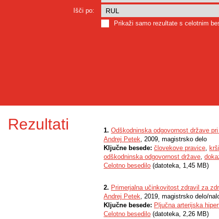
Išči po:
Prikaži samo rezultate s celotnim b
Rezultati
1.
Odškodninska odgovornost države pri 
Andrej Petek
, 2009, magistrsko delo
Ključne besede:
človekove pravice
,
krš
odškodninska odgovornost države
,
doka
Celotno besedilo
(datoteka, 1,45 MB)
2.
Primerjalna učinkovitost zdravil za zdr
Andrej Petek
, 2019, magistrsko delo/nal
Ključne besede:
Pljučna arterijska hiper
Celotno besedilo
(datoteka, 2,26 MB)