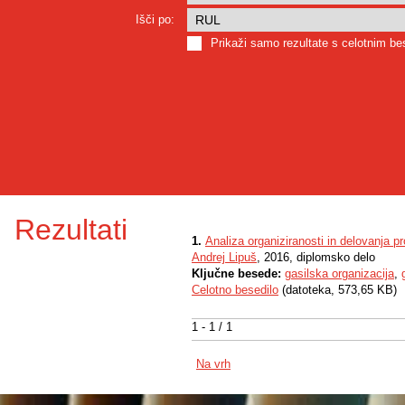
Išči po:
Prikaži samo rezultate s celotnim b
Rezultati
1.
Analiza organiziranosti in delovanja p
Andrej Lipuš
, 2016, diplomsko delo
Ključne besede:
gasilska organizacija
,
Celotno besedilo
(datoteka, 573,65 KB)
1 - 1 / 1
Na vrh