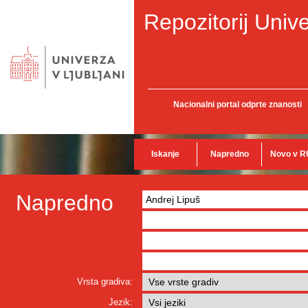
Repozitorij Unive
Nacionalni portal odprte znanosti
Iskanje
Napredno
Novo v R
Napredno
Vrsta gradiva:
Jezik: