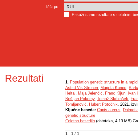
Išči po:
Prikaži samo rezultate s celotnim b
Rezultati
1.
Population genetic structure in a rap
Astrid Vik Stronen
,
Marjeta Konec
,
Barba
Heltai
,
Maja Jelenčič
,
Franc Kljun
,
Ivan 
Boštjan Pokorny
,
Tomaž Skrbinšek
,
Fra
Tomljanović
,
Hubert Potočnik
, 2021, izv
Ključne besede:
Canis aureus
,
Dalmati
genetic structure
Celotno besedilo
(datoteka, 4,19 MB) Gr
1 - 1 / 1