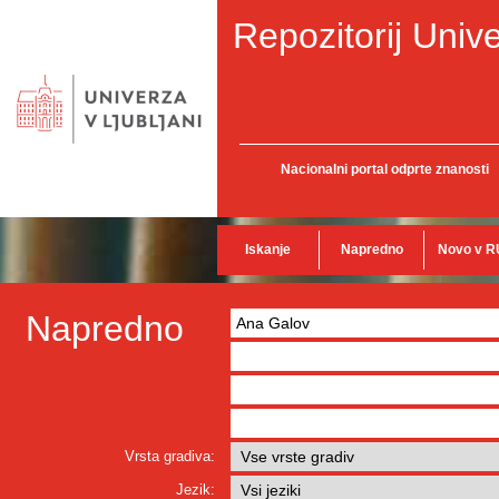
Repozitorij Unive
Nacionalni portal odprte znanosti
Iskanje
Napredno
Novo v R
Napredno
Vrsta gradiva:
Jezik: