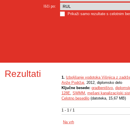
Išči po:
Prikaži samo rezultate s celotnim b
Rezultati
1.
Izboljšanje vodotoka Višnjica z zadr
Anže Podržaj
, 2012, diplomsko delo
Ključne besede:
gradbeništvo
,
diplomsk
128E
,
SWMM
,
mešani kanalizacijski si
Celotno besedilo
(datoteka, 15,67 MB)
1 - 1 / 1
Na vrh