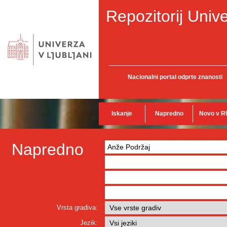
Repozitorij Unive
Nacionalni portal odprte znanosti
Iskanje
Napredno
Novo v R
Napredno
Vrsta gradiva:
Jezik: