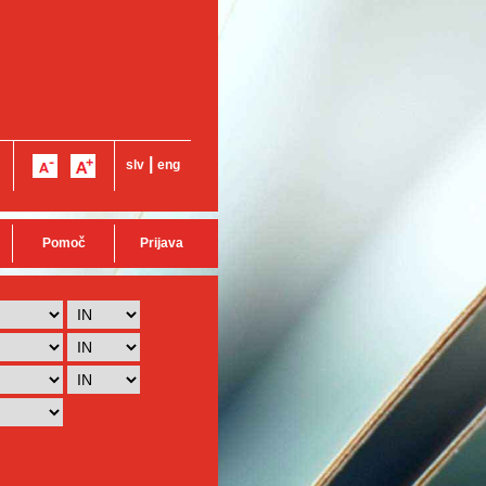
|
slv
eng
Pomoč
Prijava