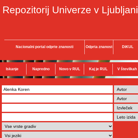
Repozitorij Univerze v Ljubljani
Nacionalni portal odprte znanosti
Odprta znanost
DiKUL
Iskanje
Napredno
Novo v RUL
Kaj je RUL
V številkah