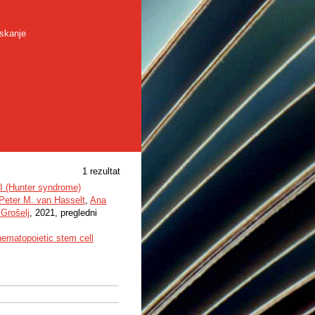
skanje
1 rezultat
II (Hunter syndrome)
Peter M. van Hasselt
,
Ana
 Grošelj
, 2021, pregledni
hematopoietic stem cell