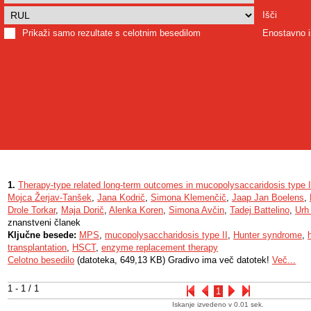
Išči
Prikaži samo rezultate s celotnim besedilom
Enostavno i
1.
Therapy-type related long-term outcomes in mucopolysaccaridosis type 
Mojca Žerjav-Tanšek
,
Jana Kodrič
,
Simona Klemenčič
,
Jaap Jan Boelens
,
Drole Torkar
,
Maja Dorič
,
Alenka Koren
,
Simona Avčin
,
Tadej Battelino
,
Urh
znanstveni članek
Ključne besede:
MPS
,
mucopolysaccharidosis type II
,
Hunter syndrome
,
transplantation
,
HSCT
,
enzyme replacement therapy
Celotno besedilo
(datoteka, 649,13 KB) Gradivo ima več datotek!
Več...
1 - 1 / 1
1
Iskanje izvedeno v 0.01 sek.