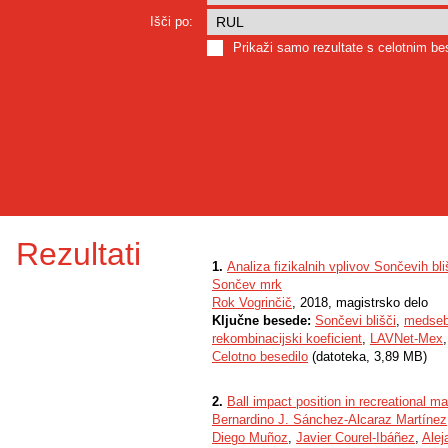
Išči po:
Prikaži samo rezultate s celotnim b
Rezultati
1.
Analiza fizikalnih vplivov Sončevih bli
Sončev mrk
Rok Vogrinčič
, 2018, magistrsko delo
Ključne besede:
Sončevi blišči
,
medsebo
rekombinacijski koeficient
,
LAVNet-Mex
Celotno besedilo
(datoteka, 3,89 MB)
2.
Ball impact position in recreational m
Bernardino J. Sánchez-Alcaraz Martínez
Diego Muñoz
,
Javier Courel-Ibáñez
,
Alej