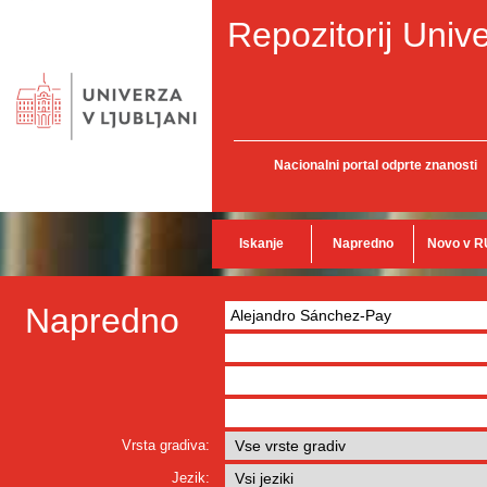
Repozitorij Unive
Nacionalni portal odprte znanosti
Iskanje
Napredno
Novo v R
Napredno
Vrsta gradiva:
Jezik: