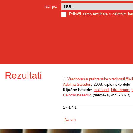
Išči po:
Prikaži samo rezultate s celotnim b
Rezultati
1.
Vrednotenje prehranske vrednosti živi
Adelina Sarađen
, 2008, diplomsko delo
Ključne besede:
fast food
,
hitra hrana
,
Celotno besedilo
(datoteka, 455,78 KB)
1 - 1 / 1
Na vrh