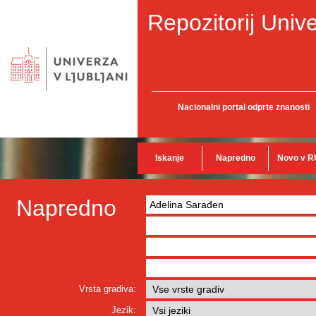
Repozitorij Unive
Nacionalni portal odprte znanosti
Iskanje
Napredno
Novo v R
Napredno
Vrsta gradiva:
Jezik: