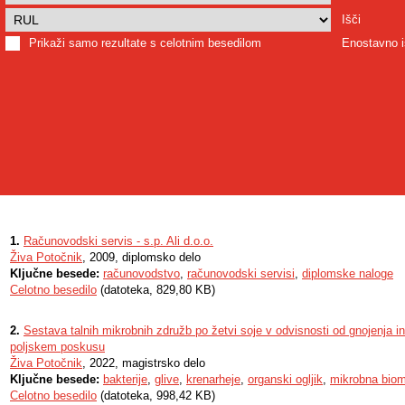
Išči
Prikaži samo rezultate s celotnim besedilom
Enostavno i
1.
Računovodski servis - s.p. Ali d.o.o.
Živa Potočnik
, 2009, diplomsko delo
Ključne besede:
računovodstvo
,
računovodski servisi
,
diplomske naloge
Celotno besedilo
(datoteka, 829,80 KB)
2.
Sestava talnih mikrobnih združb po žetvi soje v odvisnosti od gnojenja i
poljskem poskusu
Živa Potočnik
, 2022, magistrsko delo
Ključne besede:
bakterije
,
glive
,
krenarheje
,
organski ogljik
,
mikrobna bio
Celotno besedilo
(datoteka, 998,42 KB)