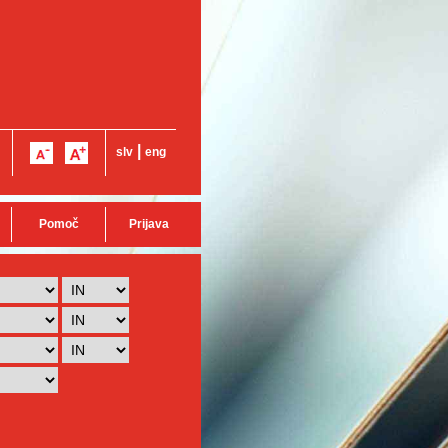
|
slv
eng
Pomoč
Prijava