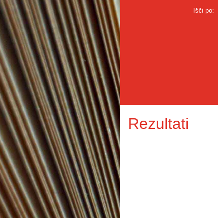
Išči po:
Rezultati