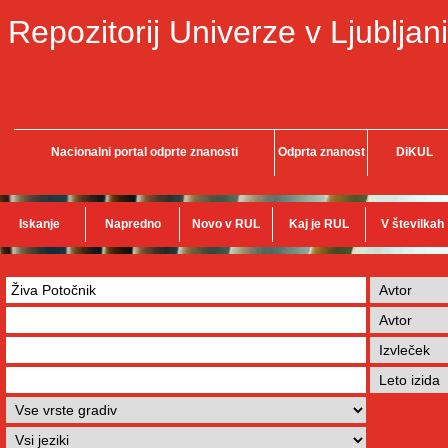
Repozitorij Univerze v Ljubljani
Nacionalni portal odprte znanosti
Odprta znanost
DiKUL
Iskanje
Napredno
Novo v RUL
Kaj je RUL
V številkah