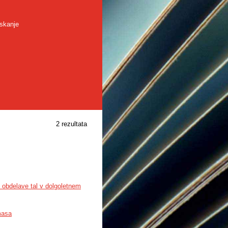
skanje
2 rezultata
n obdelave tal v dolgoletnem
masa