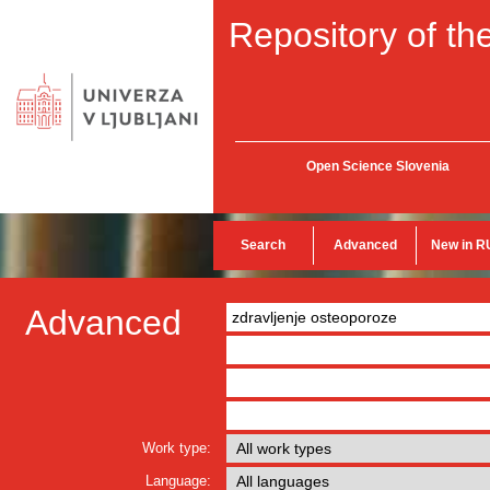
Repository of the
Open Science Slovenia
Search
Advanced
New in R
Advanced
Work type:
Language: