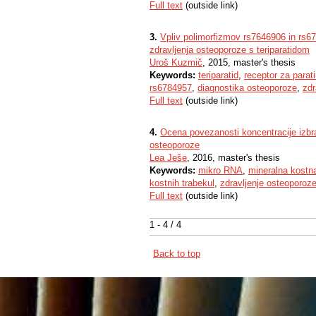
Full text
(outside link)
3.
Vpliv polimorfizmov rs7646906 in rs67
zdravljenja osteoporoze s teriparatidom
Uroš Kuzmič
, 2015, master's thesis
Keywords:
teriparatid
,
receptor za parat
rs6784957
,
diagnostika osteoporoze
,
zdr
Full text
(outside link)
4.
Ocena povezanosti koncentracije izbr
osteoporoze
Lea Ješe
, 2016, master's thesis
Keywords:
mikro RNA
,
mineralna kostn
kostnih trabekul
,
zdravljenje osteoporoz
Full text
(outside link)
1 - 4 / 4
Back to top