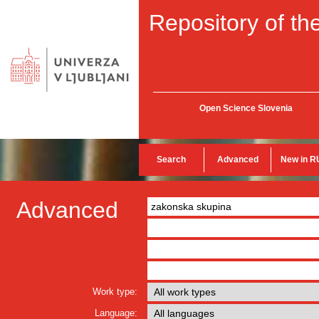
Repository of the
Open Science Slovenia
Search
Advanced
New in R
Advanced
Work type:
Language: