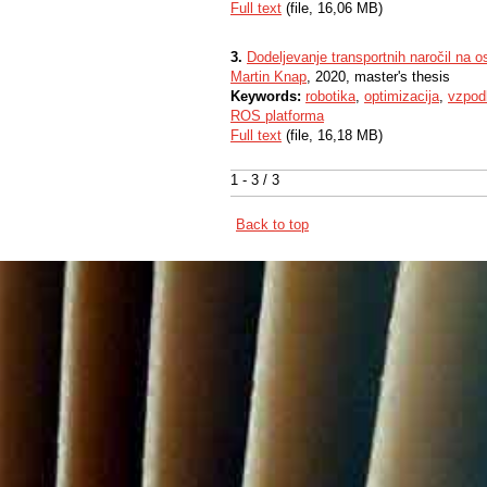
Full text
(file, 16,06 MB)
3.
Dodeljevanje transportnih naročil na 
Martin Knap
, 2020, master's thesis
Keywords:
robotika
,
optimizacija
,
vzpod
ROS platforma
Full text
(file, 16,18 MB)
1 - 3 / 3
Back to top