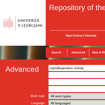
Repository of the
Open Science Slovenia
Search
Advanced
New in R
Advanced
Work type:
Language: