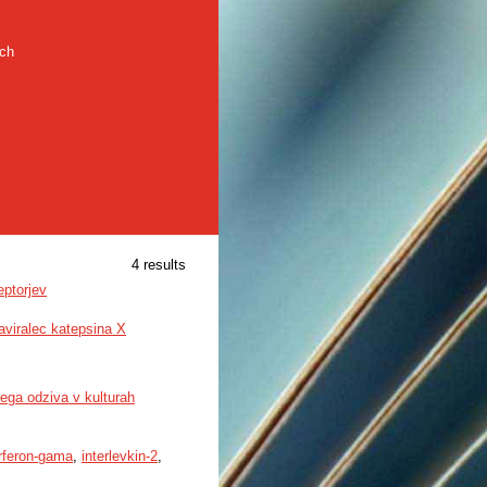
rch
4 results
eptorjev
aviralec katepsina X
kega odziva v kulturah
erferon-gama
,
interlevkin-2
,