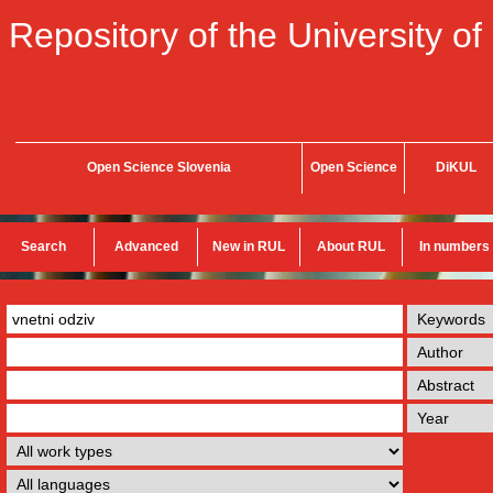
Repository of the University of
Open Science Slovenia
Open Science
DiKUL
Search
Advanced
New in RUL
About RUL
In numbers