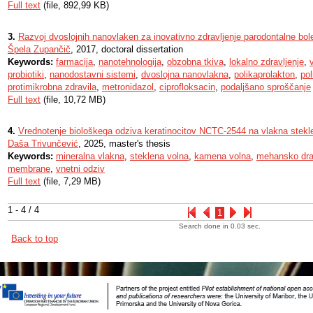
Full text
(file, 892,99 KB)
3.
Razvoj dvoslojnih nanovlaken za inovativno zdravljenje parodontalne bol
Špela Zupančič
, 2017, doctoral dissertation
Keywords:
farmacija
,
nanotehnologija
,
obzobna tkiva
,
lokalno zdravljenje
,
probiotiki
,
nanodostavni sistemi
,
dvoslojna nanovlakna
,
polikaprolakton
,
pol
protimikrobna zdravila
,
metronidazol
,
ciprofloksacin
,
podaljšano sproščanje
Full text
(file, 10,72 MB)
4.
Vrednotenje biološkega odziva keratinocitov NCTC-2544 na vlakna stekl
Daša Trivunčević
, 2025, master's thesis
Keywords:
mineralna vlakna
,
steklena volna
,
kamena volna
,
mehansko dra
membrane
,
vnetni odziv
Full text
(file, 7,29 MB)
1 - 4 / 4
1
Search done in 0.03 sec.
Back to top