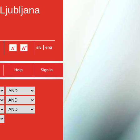
 Ljubljana
|
slv
eng
Help
Sign in