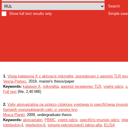
Search
Show full text results only
Simple sea
1.
Vloga katepsina X v aktivaciji mikroglije, posredovani z agonisti TLR rec
Vesna Pertoci
, 2019, master's thesis/paper
Keywords:
katepsin X
,
mikroglija
,
agonisti receptorjev TLR
,
vnetni odziv
,
z
Full text
(file, 2,40 MB)
2.
Vpliv atorvastatina na sintezo citokinov vnetnega in specifičnega imuns
humanih mononuklearnih celic iz venske krvi
Mojca Plankl
, 2009, undergraduate thesis
Keywords:
atorvastatin
,
PBMC
,
vnetni odziv
,
specifični imunski odziv
,
int
interlevkin-4
,
interlevkin-6
,
tumorje-nekrotizirajoči faktor-alfa
,
ELISA