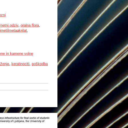
ezni
vnetni odziv
,
oralna flora
,
imetilmetaakrilat
,
ene in kamene volne
ženje
,
keratinociti
,
poškodba