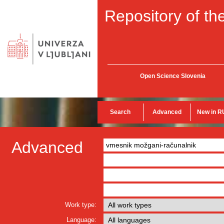
Repository of the
Open Science Slovenia
Search
Advanced
New in R
Advanced
Work type:
Language: