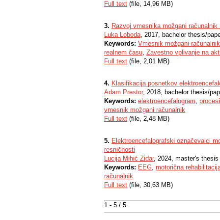
Full text
(file, 14,96 MB)
3.
Razvoj vmesnika možgani računalnik 
Luka Loboda
, 2017, bachelor thesis/pap
Keywords:
Vmesnik možgani-računalnik
realnem času
,
Zavestno vplivanje na ak
Full text
(file, 2,01 MB)
4.
Klasifikacija posnetkov elektroencefa
Adam Prestor
, 2018, bachelor thesis/pap
Keywords:
elektroencefalogram
,
procesi
vmesnik možgani računalnik
Full text
(file, 2,48 MB)
5.
Elektroencefalografski označevalci mo
resničnosti
Lucija Mihić Zidar
, 2024, master's thesis
Keywords:
EEG
,
motorična rehabilitacij
računalnik
Full text
(file, 30,63 MB)
1 - 5 / 5