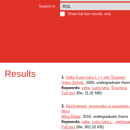
Search in:
Show full text results only
Results
1.
Vidra (Lutra lutra L.) v reki Ščavnici
Vojko Stolnik
, 2009, undergraduate thesi
Keywords:
vidra
,
Lutra lutra
,
Ščavnica
Full text
(file, 11,01 MB)
2.
Razširjenost, prostorske in sezonske pr
Mirni
Miha Robar
, 2016, undergraduate thesis
Keywords:
vidra
,
Lutra lutra L.
,
prehrana
Full text
(file, 801,02 KB)