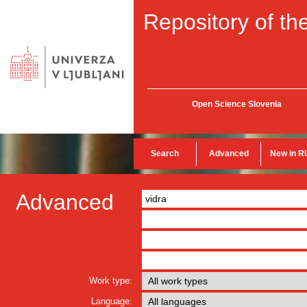
Repository of the
Open Science Slovenia
Search
Advanced
New in R
Advanced
Work type:
Language: