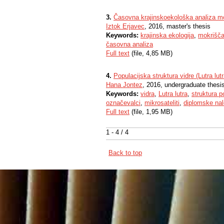
3.
Časovna krajinskoekološka analiza mo
Iztok Erjavec
, 2016, master's thesis
Keywords:
krajinska ekologija
,
mokrišč
časovna analiza
Full text
(file, 4,85 MB)
4.
Populacijska struktura vidre (Lutra lu
Hana Jontez
, 2016, undergraduate thesi
Keywords:
vidra
,
Lutra lutra
,
struktura p
označevalci
,
mikrosateliti
,
diplomske na
Full text
(file, 1,95 MB)
1 - 4 / 4
Back to top