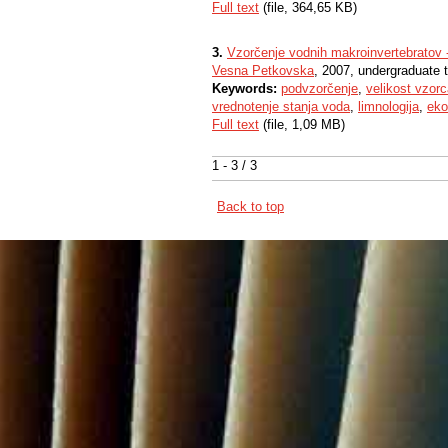
Full text
(file, 364,65 KB)
3.
Vzorčenje vodnih makroinvertebratov 
Vesna Petkovska
, 2007, undergraduate 
Keywords:
podvzorčenje
,
velikost vzor
vrednotenje stanja voda
,
limnologija
,
eko
Full text
(file, 1,09 MB)
1 - 3 / 3
Back to top