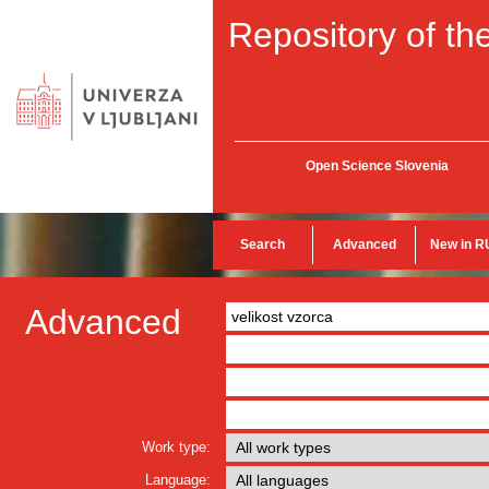
Repository of the
Open Science Slovenia
Search
Advanced
New in R
Advanced
Work type:
Language: