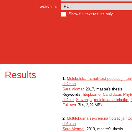
Search in:
Show full text results only
Results
1.
Molekulska raznolikost populacij fito
deželah
Sara Vidmar
, 2017, master's thesis
Keywords:
fitoplazme
,
Candidatus Phyt
dežele
,
Slovenija
,
molekularne tehnike
,
Full text
(file, 2,29 MB)
2.
Multilokusna sekvenčna tipizacija fit
deželah
Sara Mermal
, 2019, master's thesis