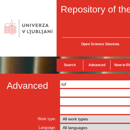
Repository of the
Open Science Slovenia
Search
Advanced
New in R
Advanced
Work type:
Language: