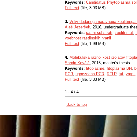
Keywords:
Candidatus Phytoplasma sol
Full text
(file, 3,93 MB)
3.
Vpliv dodanega naravnega zeolitnega t
Aleš Jezeršek
, 2016, undergraduate the
Keywords:
rastni substrati
,
zeolitni tuf
,
vsebnost rastlinskih hranil
Full text
(file, 1,99 MB)
4.
Molekulska raznolikost izolatov fitopl
Sanda Kavčič
, 2015, master's thesis
Keywords:
fitoplazme
,
fitoplazma BN
,
b
PCR
,
ugnezdena PCR
,
RFLP
,
tuf
,
vmp l
Full text
(file, 3,83 MB)
1 - 4 / 4
Back to top