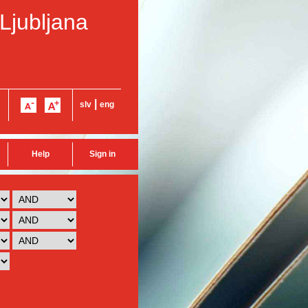
 Ljubljana
|
slv
eng
Help
Sign in