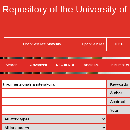
Repository of the University of
Open Science Slovenia
Open Science
DiKUL
Search
Advanced
New in RUL
About RUL
In numbers