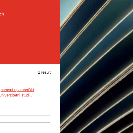
rch
1 result
,
naravni uporabniški
univerzitetni študij
,