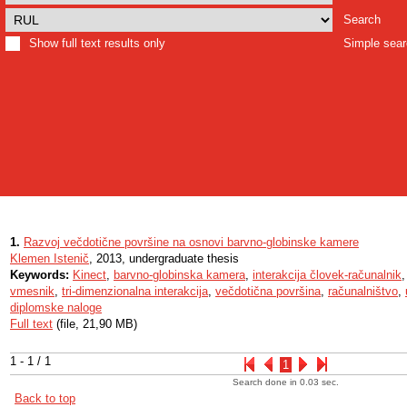
Search
Show full text results only
Simple sea
1.
Razvoj večdotične površine na osnovi barvno-globinske kamere
Klemen Istenič
, 2013, undergraduate thesis
Keywords:
Kinect
,
barvno-globinska kamera
,
interakcija človek-računalnik
vmesnik
,
tri-dimenzionalna interakcija
,
večdotična površina
,
računalništvo
,
diplomske naloge
Full text
(file, 21,90 MB)
1 - 1 / 1
1
Search done in 0.03 sec.
Back to top