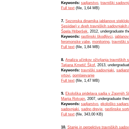
Keywords:
sadjarstvo
,
travniški sadovnj
Full text
(file, 1,64 MB)
7.
Sezonska dinamika jablanove steklok
Sesiidae) v dveh travniških sadovnjakih
Špela Hriberšek
, 2012, undergraduate th
Keywords:
rastlinski škodljivci
,
jablanov
feromonske vabe
,
monitoring
,
travniški 
Full text
(file, 1,84 MB)
8.
Analiza učinkov oživljanja travniških
Tatjana Kmetič Škof
, 2013, undergraduat
Keywords:
travniški sadovnjaki
,
sadjars
vrtovi
,
pomlajevanje
Full text
(file, 1,47 MB)
9.
Ekološka pridelava sadja v Zgornjih S
Marija Rotvajn
, 2007, undergraduate the
Keywords:
sadjarstvo
,
ekološko sadjars
sadovnjaki
,
sadno drevje
,
rastlinske sort
Full text
(file, 343,00 KB)
10.
Stanje in perpektive travniških sad