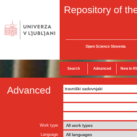
Repository of the
Open Science Slovenia
Search
Advanced
New in R
Advanced
Work type:
Language: