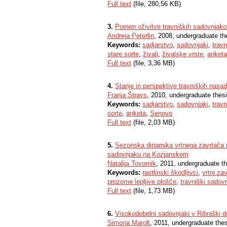
Full text
(file, 280,56 KB)
3.
Pomen oživitve travniških sadovnjako
Andreja Peterlin
, 2008, undergraduate th
Keywords:
sadjarstvo
,
sadovnjaki
,
travn
stare sorte
,
živali
,
živalske vrste
,
anketa
Full text
(file, 3,36 MB)
4.
Stanje in perspektive travniških nas
Franja Štravs
, 2010, undergraduate thes
Keywords:
sadjarstvo
,
sadovnjaki
,
travn
sorte
,
anketa
,
Senovo
Full text
(file, 2,03 MB)
5.
Sezonska dinamika vrtnega zavrtača (X
sadovnjaku na Kozjanskem
Natalija Tovornik
, 2011, undergraduate t
Keywords:
rastlinski škodljivci
,
vrtni za
prozorne lepljive plošče
,
travniški sadovn
Full text
(file, 1,73 MB)
6.
Visokodebelni sadovnjaki v Ribniški do
Simona Marolt
, 2011, undergraduate the