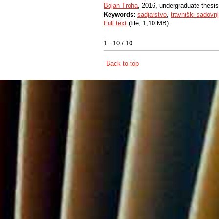
Bojan Troha
, 2016, undergraduate thesis
Keywords:
sadjarstvo
,
travniški sadovnj
Full text
(file, 1,10 MB)
1 - 10 / 10
Back to top