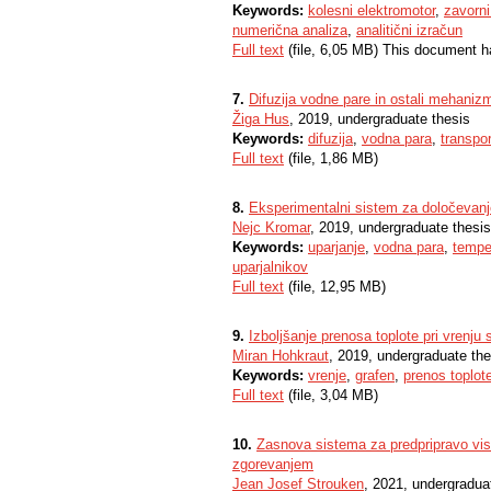
Keywords:
kolesni elektromotor
,
zavorn
numerična analiza
,
analitični izračun
Full text
(file, 6,05 MB) This document h
7.
Difuzija vodne pare in ostali mehaniz
Žiga Hus
, 2019, undergraduate thesis
Keywords:
difuzija
,
vodna para
,
transpor
Full text
(file, 1,86 MB)
8.
Eksperimentalni sistem za določevanje
Nejc Kromar
, 2019, undergraduate thesis
Keywords:
uparjanje
,
vodna para
,
tempe
uparjalnikov
Full text
(file, 12,95 MB)
9.
Izboljšanje prenosa toplote pri vrenju 
Miran Hohkraut
, 2019, undergraduate the
Keywords:
vrenje
,
grafen
,
prenos toplot
Full text
(file, 3,04 MB)
10.
Zasnova sistema za predpripravo viso
zgorevanjem
Jean Josef Strouken
, 2021, undergradua