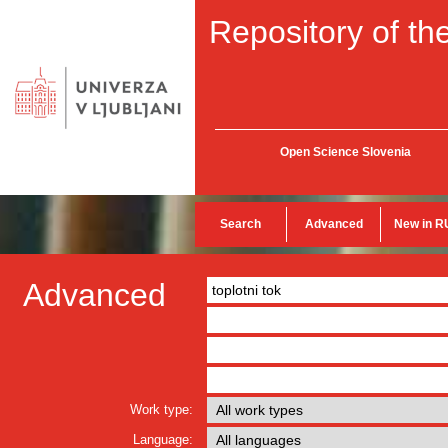
Repository of the
Open Science Slovenia
Search
Advanced
New in R
Advanced
Work type:
Language: