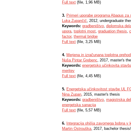
Full text
(file, 1,96 MB)
3.
Primeri uporabe programa Abaqus za s
Luka Zupančič
, 2012, undergraduate the
Keywords:
gradbeništvo
,
diplomska del
upora
,
toplotni most
,
graduation thesis
,
c
factor
,
thermal bridge
Full text
(file, 3,25 MB)
4.
Merjena in izračunana toplotna prehodn
Nuša Pintar Grebenc
, 2017, master's the
Keywords:
energetsko učinkovita stavb
meritev
Full text
(file, 4,45 MB)
5.
Energetska učinkovitost stavbe UL FG
Nina Zupan
, 2015, master's thesis
Keywords:
gradbeništvo
,
magistrska de
energetska sanacija
Full text
(file, 5,57 MB)
6.
Integracija ohišja zavornega bobna v 
Martin Ostrouška
, 2017, bachelor thesis