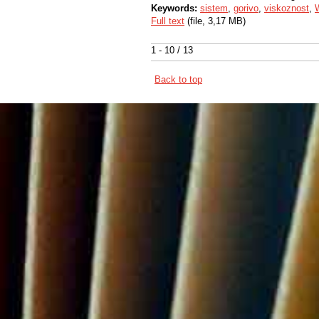
Keywords:
sistem
,
gorivo
,
viskoznost
,
Full text
(file, 3,17 MB)
1 - 10 / 13
Back to top