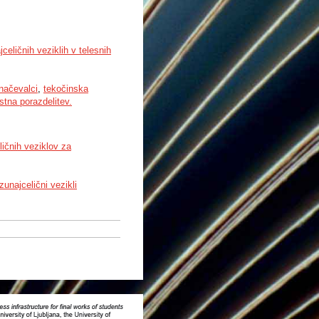
celičnih veziklih v telesnih
načevalci
,
tekočinska
stna porazdelitev.
ičnih veziklov za
zunajcelični vezikli