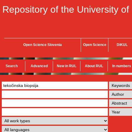
Repository of the University of
Open Science Slovenia
Open Science
DiKUL
Search
Advanced
New in RUL
About RUL
In numbers