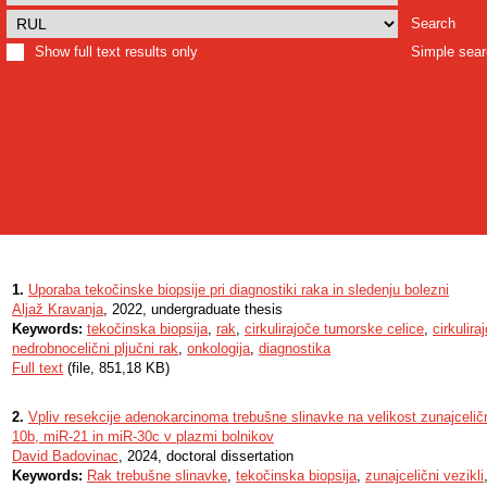
Search
Show full text results only
Simple sea
1.
Uporaba tekočinske biopsije pri diagnostiki raka in sledenju bolezni
Aljaž Kravanja
, 2022, undergraduate thesis
Keywords:
tekočinska biopsija
,
rak
,
cirkulirajoče tumorske celice
,
cirkulir
nedrobnocelični pljučni rak
,
onkologija
,
diagnostika
Full text
(file, 851,18 KB)
2.
Vpliv resekcije adenokarcinoma trebušne slinavke na velikost zunajcelič
10b, miR-21 in miR-30c v plazmi bolnikov
David Badovinac
, 2024, doctoral dissertation
Keywords:
Rak trebušne slinavke
,
tekočinska biopsija
,
zunajcelični vezikli