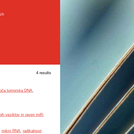
rch
4 results
ajoča tumorska DNA
,
nih veziklov in raven miR-
,
mikro RNA
,
radikalnost