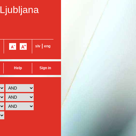
 Ljubljana
|
slv
eng
Help
Sign in