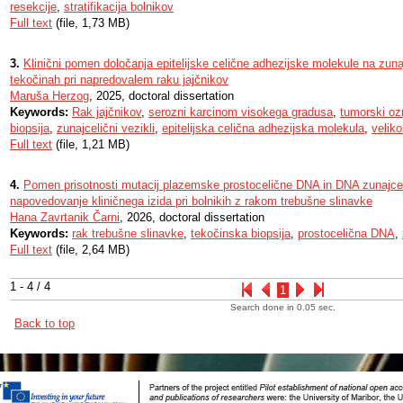
resekcije
,
stratifikacija bolnikov
Full text
(file, 1,73 MB)
3.
Klinični pomen določanja epitelijske celične adhezijske molekule na zunaj
tekočinah pri napredovalem raku jajčnikov
Maruša Herzog
, 2025, doctoral dissertation
Keywords:
Rak jajčnikov
,
serozni karcinom visokega gradusa
,
tumorski oz
biopsija
,
zunajcelični vezikli
,
epitelijska celična adhezijska molekula
,
veliko
Full text
(file, 1,21 MB)
4.
Pomen prisotnosti mutacij plazemske prostocelične DNA in DNA zunajcel
napovedovanje kliničnega izida pri bolnikih z rakom trebušne slinavke
Hana Zavrtanik Čarni
, 2026, doctoral dissertation
Keywords:
rak trebušne slinavke
,
tekočinska biopsija
,
prostocelična DNA
,
Full text
(file, 2,64 MB)
1 - 4 / 4
1
Search done in 0.05 sec.
Back to top