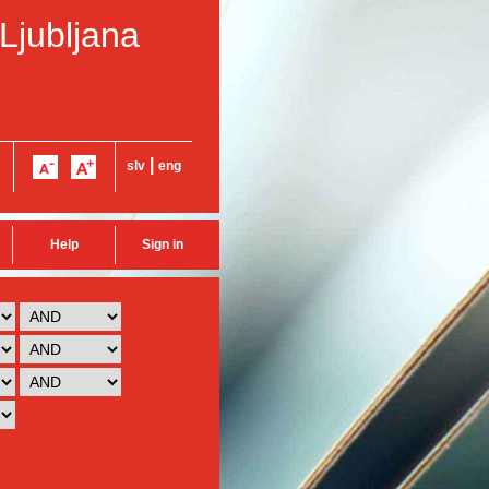
 Ljubljana
|
slv
eng
Help
Sign in