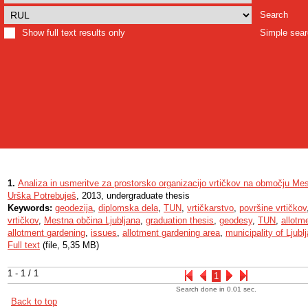
Search
Show full text results only
Simple sea
1.
Analiza in usmeritve za prostorsko organizacijo vrtičkov na območju Mes
Urška Potrebuješ
, 2013, undergraduate thesis
Keywords:
geodezija
,
diplomska dela
,
TUN
,
vrtičkarstvo
,
površine vrtičkov
vrtičkov
,
Mestna občina Ljubljana
,
graduation thesis
,
geodesy
,
TUN
,
allotm
allotment gardening
,
issues
,
allotment gardening area
,
municipality of Ljubl
Full text
(file, 5,35 MB)
1 - 1 / 1
1
Search done in 0.01 sec.
Back to top