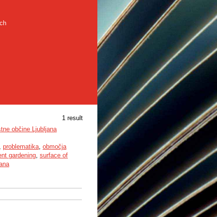
rch
1 result
tne občine Ljubljana
,
problematika
,
območja
ent gardening
,
surface of
jana