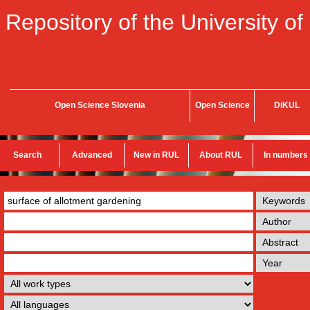
Repository of the University of
Open Science Slovenia
Open Science
DiKUL
Search
Advanced
New in RUL
About RUL
In numbers