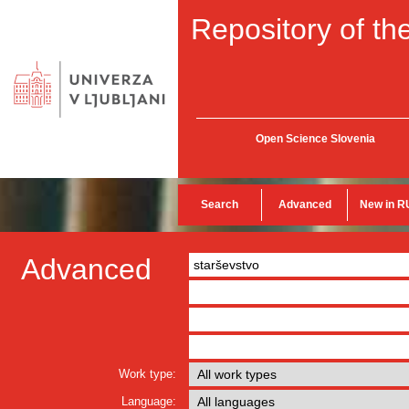
Repository of the
Open Science Slovenia
Search
Advanced
New in R
Advanced
Work type:
Language: