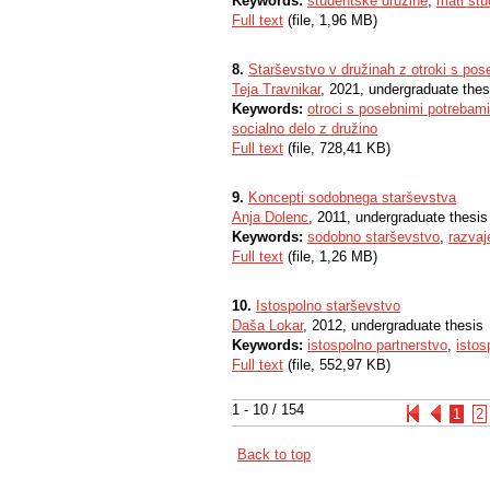
Keywords:
študentske družine
,
mati št
Full text
(file, 1,96 MB)
8.
Starševstvo v družinah z otroki s pos
Teja Travnikar
, 2021, undergraduate thes
Keywords:
otroci s posebnimi potrebami
socialno delo z družino
Full text
(file, 728,41 KB)
9.
Koncepti sodobnega starševstva
Anja Dolenc
, 2011, undergraduate thesis
Keywords:
sodobno starševstvo
,
razvaj
Full text
(file, 1,26 MB)
10.
Istospolno starševstvo
Daša Lokar
, 2012, undergraduate thesis
Keywords:
istospolno partnerstvo
,
istos
Full text
(file, 552,97 KB)
1 - 10 / 154
1
2
Back to top