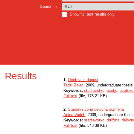
Search in:
Show full text results only
Results
1.
Očetovski dopust
Tadej Zajec
, 2009, undergraduate thesis
Keywords:
starševstvo
,
očetje
,
očetovs
Full text
(file, 775,21 KB)
2.
Starševstvo in delovna razmerja
Anica Vodeb
, 2009, undergraduate thesi
Keywords:
starševstvo
,
družina
,
delovn
Full text
(file, 548,38 KB)