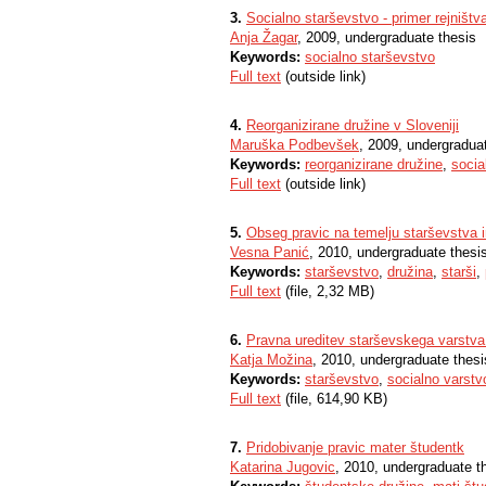
3.
Socialno starševstvo - primer rejništv
Anja Žagar
, 2009, undergraduate thesis
Keywords:
socialno starševstvo
Full text
(outside link)
4.
Reorganizirane družine v Sloveniji
Maruška Podbevšek
, 2009, undergradua
Keywords:
reorganizirane družine
,
socia
Full text
(outside link)
5.
Obseg pravic na temelju starševstva 
Vesna Panić
, 2010, undergraduate thesi
Keywords:
starševstvo
,
družina
,
starši
,
Full text
(file, 2,32 MB)
6.
Pravna ureditev starševskega varstva 
Katja Možina
, 2010, undergraduate thesi
Keywords:
starševstvo
,
socialno varstv
Full text
(file, 614,90 KB)
7.
Pridobivanje pravic mater študentk
Katarina Jugovic
, 2010, undergraduate t