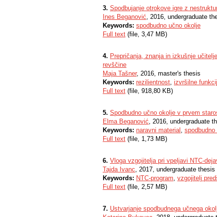
3.
Spodbujanje otrokove igre z nestruktu
Ines Beganović
, 2016, undergraduate th
Keywords:
spodbudno učno okolje
Full text
(file, 3,47 MB)
4.
Prepričanja, znanja in izkušnje učite
revščine
Maja Tašner
, 2016, master's thesis
Keywords:
rezilientnost
,
izvršilne funkci
Full text
(file, 918,80 KB)
5.
Spodbudno učno okolje v prvem staro
Elma Beganović
, 2016, undergraduate t
Keywords:
naravni material
,
spodbudno 
Full text
(file, 1,73 MB)
6.
Vloga vzgojitelja pri vpeljavi NTC-deja
Tajda Ivanc
, 2017, undergraduate thesis
Keywords:
NTC-program
,
vzgojitelj pre
Full text
(file, 2,57 MB)
7.
Ustvarjanje spodbudnega učnega okolj