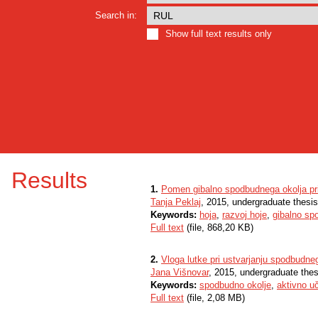
Search in:
Show full text results only
Results
1.
Pomen gibalno spodbudnega okolja pri
Tanja Peklaj
, 2015, undergraduate thesis
Keywords:
hoja
,
razvoj hoje
,
gibalno sp
Full text
(file, 868,20 KB)
2.
Vloga lutke pri ustvarjanju spodbudne
Jana Višnovar
, 2015, undergraduate thes
Keywords:
spodbudno okolje
,
aktivno u
Full text
(file, 2,08 MB)