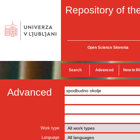
Repository of the
Open Science Slovenia
Search
Advanced
New in R
Advanced
Work type:
Language: