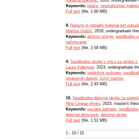
Katarina Bukovec
, 2018, undergraduate 
Keywords:
igrače
,
nestrukturiran materia
Full text
(file, 1,60 MB)
8.
Naravni in odpadni material kot pobud
Martina Grašič
, 2018, undergraduate the
Keywords:
aktivno učenje
,
spodbudno u
načrtovanje
Full text
(file, 2,58 MB)
9.
Spodbudno okolje v vrtcu za otroke 
Laura Viderman
, 2023, undergraduate th
Keywords:
selektivni mutizem
,
spodbud
strokovnih delavk
,
izzivi staršev
Full text
(file, 2,93 MB)
10.
Spodbudno delovno okolje za starejše
Nina Cegnar Venko
, 2023, master's thes
Keywords:
socialni partnerji
,
spodbudno 
delovne aktivnosti
,
delovno okolje
Full text
(file, 1,51 MB)
1 - 10 / 15