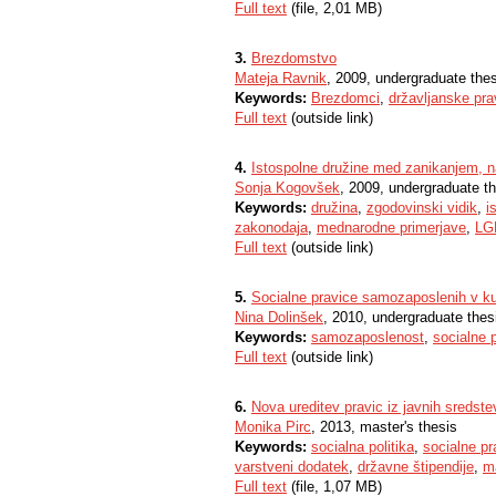
Full text
(file, 2,01 MB)
3.
Brezdomstvo
Mateja Ravnik
, 2009, undergraduate the
Keywords:
Brezdomci
,
državljanske pra
Full text
(outside link)
4.
Istospolne družine med zanikanjem, 
Sonja Kogovšek
, 2009, undergraduate t
Keywords:
družina
,
zgodovinski vidik
,
i
zakonodaja
,
mednarodne primerjave
,
LG
Full text
(outside link)
5.
Socialne pravice samozaposlenih v kul
Nina Dolinšek
, 2010, undergraduate thes
Keywords:
samozaposlenost
,
socialne 
Full text
(outside link)
6.
Nova ureditev pravic iz javnih sredstev
Monika Pirc
, 2013, master's thesis
Keywords:
socialna politika
,
socialne pr
varstveni dodatek
,
državne štipendije
,
m
Full text
(file, 1,07 MB)