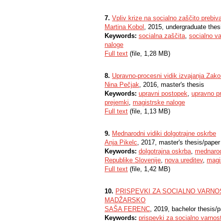
7.
Vpliv krize na socialno zaščito prebiva
Martina Kobol
, 2015, undergraduate thes
Keywords:
socialna zaščita
,
socialno v
naloge
Full text
(file, 1,28 MB)
8.
Upravno-procesni vidik izvajanja Zakon
Nina Pečjak
, 2016, master's thesis
Keywords:
upravni postopek
,
upravno p
prejemki
,
magistrske naloge
Full text
(file, 1,13 MB)
9.
Mednarodni vidiki dolgotrajne oskrbe
Anja Pikelc
, 2017, master's thesis/paper
Keywords:
dolgotrajna oskrba
,
mednarod
Republike Slovenije
,
nova ureditev
,
magi
Full text
(file, 1,42 MB)
10.
PRISPEVKI ZA SOCIALNO VARNOS
MADŽARSKO
SAŠA FERENC
, 2019, bachelor thesis/
Keywords:
prispevki za socialno varnos