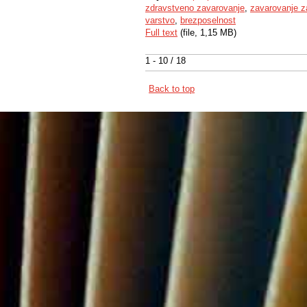
zdravstveno zavarovanje
,
zavarovanje za
varstvo
,
brezposelnost
Full text
(file, 1,15 MB)
1 - 10 / 18
Back to top