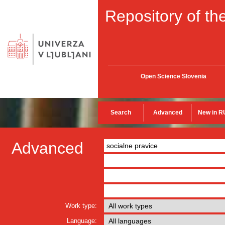
Repository of the
Open Science Slovenia
Search
Advanced
New in R
Advanced
Work type:
Language: