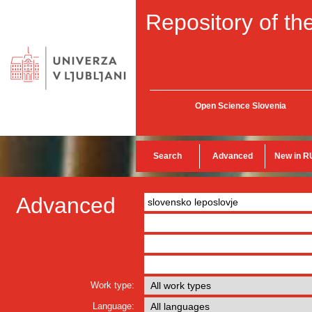
Repository of the
Open Science Slovenia
Search
Advanced
New in R
Advanced
Work type:
Language: