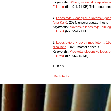
Keywords:
Wikivir
,
slovensko leposlovje
Full text
(file, 916,71 KB) This document
7.
Leposlovje v časopisu Slovenski gos
Anja Kajič
, 2024, undergraduate thesis
Keywords:
slovensko leposlovje
,
bibliog
Full text
(file, 959,91 KB)
8.
Leposlovje v Prosveti med letoma 193
Nina Bele
, 2023, master's thesis
Keywords:
Prosveta
,
slovensko leposlo
Full text
(file, 955,15 KB)
1 - 8 / 8
Back to top