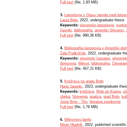
Full text
(file, 1,83 MB)
3.
Leposlovje v Glasu naroda med letom
Laura Bele
, 2022, undergraduate thesis
Keywords:
slovensko leposlovje
,
svetov
časniki
,
bibliografija
,
ameriški Slovenci
,
Full text
(file, 990,36 KB)
4.
Bibliografija leposlovja v Ameriški d
Zala Podkrižnik
, 2022, undergraduate th
Keywords:
slovenski časopisi
,
slovensk
domovina
,
Wikivir
,
bibliografija
,
Clevelan
Full text
(file, 457,21 KB)
5.
Knjižnica na gradu Brdo
Hana Jagodic
, 2023, undergraduate thes
Keywords:
knjižnice
,
Brdo pri Kranju
,
sl
zbirka
,
Slovenija
,
analiza
,
grad Brdo
,
kul
Josip Broz - Tito
,
literarna zgodovina
Full text
(file, 1,76 MB)
6.
Wikivirovo berilo
Miran Hladnik
, 2022, published scientifi