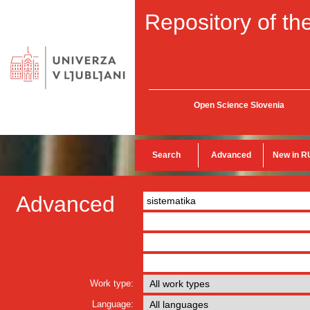
Repository of the
Open Science Slovenia
Search
Advanced
New in R
Advanced
Work type:
Language: