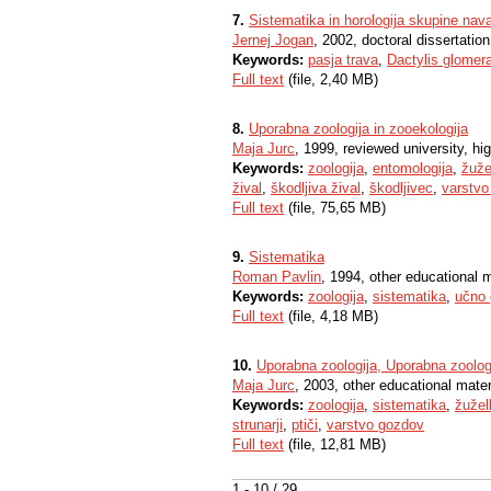
7.
Sistematika in horologija skupine nava
Jernej Jogan
, 2002, doctoral dissertation
Keywords:
pasja trava
,
Dactylis glomer
Full text
(file, 2,40 MB)
8.
Uporabna zoologija in zooekologija
Maja Jurc
, 1999, reviewed university, hi
Keywords:
zoologija
,
entomologija
,
žuže
žival
,
škodljiva žival
,
škodljivec
,
varstvo
Full text
(file, 75,65 MB)
9.
Sistematika
Roman Pavlin
, 1994, other educational m
Keywords:
zoologija
,
sistematika
,
učno 
Full text
(file, 4,18 MB)
10.
Uporabna zoologija, Uporabna zoologi
Maja Jurc
, 2003, other educational mater
Keywords:
zoologija
,
sistematika
,
žužel
strunarji
,
ptiči
,
varstvo gozdov
Full text
(file, 12,81 MB)
1 - 10 / 29