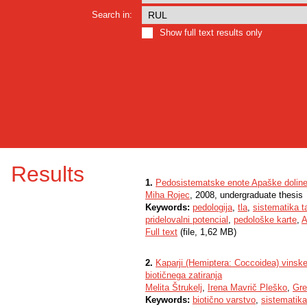
Search in:
Show full text results only
Results
1.
Pedosistematske enote Apaške dolin
Miha Rojec
, 2008, undergraduate thesis
Keywords:
pedologija
,
tla
,
sistematika t
pridelovalni potencial
,
pedološke karte
,
A
Full text
(file, 1,62 MB)
2.
Kaparji (Hemiptera: Coccoidea) vinske t
biotičnega zatiranja
Melita Štrukelj
,
Irena Mavrič Pleško
,
Gre
Keywords:
biotično varstvo
,
sistematika