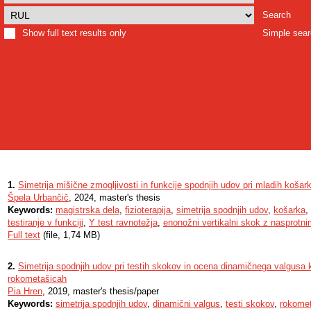
Search
Show full text results only
Simple sea
1.
Simetrija mišične zmogljivosti in funkcije spodnjih udov pri mladih košark
Špela Urbančič
, 2024, master's thesis
Keywords:
magistrska dela
,
fizioterapija
,
simetrija spodnjih udov
,
košarka
,
testiranje v funkciji
,
Y test ravnotežja
,
enonožni vertikalni skok z nasprotn
Full text
(file, 1,74 MB)
2.
Simetrija spodnjih udov pri testih skokov in ocena dinamičnega valgusa 
rokometašicah
Pia Hren
, 2019, master's thesis/paper
Keywords:
simetrija spodnjih udov
,
dinamični valgus
,
testi skokov
,
rokome