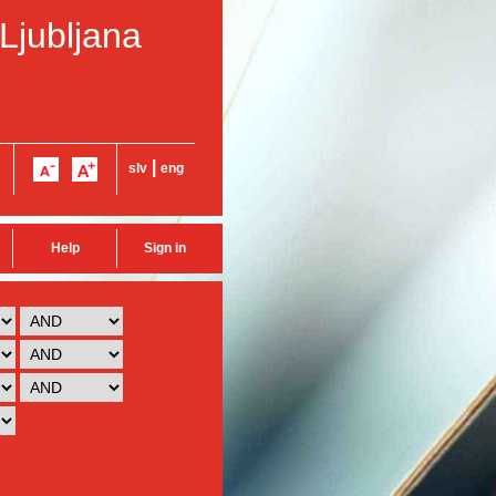
 Ljubljana
|
slv
eng
Help
Sign in