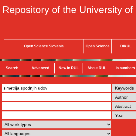
Repository of the University of
Open Science Slovenia
Open Science
DiKUL
Search
Advanced
New in RUL
About RUL
In numbers