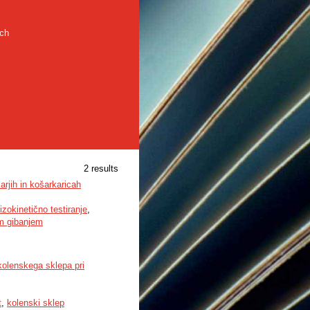
rch
2 results
arjih in košarkaricah
izokinetično testiranje
,
im gibanjem
kolenskega sklepa pri
t
,
kolenski sklep