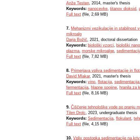
Anže Testen
, 2014, master's thesis
Keywords:
nanocevke
,
titanov dioksid
,
Full text
(file, 2,69 MB)
7.
Mehanizmi vezikulacije in stabilnost 
mikroalg
Darja Božič
, 2021, doctoral dissertation
Keywords:
biološki vzorci
,
biološki nano
plazma
,
morske mikroalge
,
sedimentacij
Full text
(file, 7,82 MB)
8.
Primerjava vpliva sedimentacije in flo
David Mlakar
, 2021, master's thesis
Keywords:
vino
,
flotacija
,
sedimentacija
fermentacija
,
hlapne spojine
,
hranila za
Full text
(file, 8,16 MB)
9.
Čiščenje tehnološke vode po pranju mi
Tilen Drolc
, 2023, undergraduate thesis
Keywords:
Sedimentacija
,
flokulant
,
teh
Full text
(file, 4,15 MB)
10.
Vpliv postopka sedimentacije na kriv