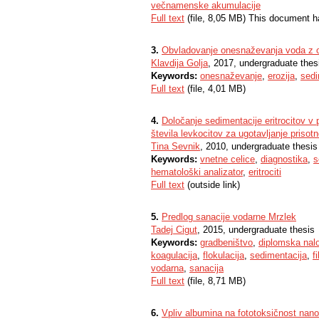
večnamenske akumulacije
Full text
(file, 8,05 MB) This document h
3.
Obvladovanje onesnaževanja voda z ob
Klavdija Golja
, 2017, undergraduate thes
Keywords:
onesnaževanje
,
erozija
,
sedi
Full text
(file, 4,01 MB)
4.
Določanje sedimentacije eritrocitov v 
števila levkocitov za ugotavljanje prisot
Tina Sevnik
, 2010, undergraduate thesis
Keywords:
vnetne celice
,
diagnostika
,
s
hematološki analizator
,
eritrociti
Full text
(outside link)
5.
Predlog sanacije vodarne Mrzlek
Tadej Cigut
, 2015, undergraduate thesis
Keywords:
gradbeništvo
,
diplomska nal
koagulacija
,
flokulacija
,
sedimentacija
,
fi
vodarna
,
sanacija
Full text
(file, 8,71 MB)
6.
Vpliv albumina na fototoksičnost nan