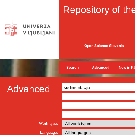
Repository of the
Open Science Slovenia
Search
Advanced
New in R
Advanced
Work type:
Language: