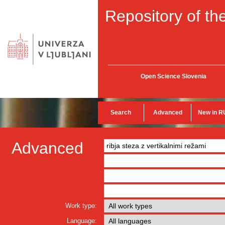
Repository of the
Open Science Slovenia
Search
Advanced
New in R
Advanced
Work type:
Language: