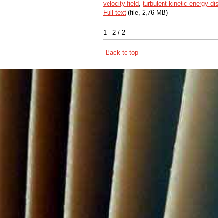
velocity field
,
turbulent kinetic energy di
Full text
(file, 2,76 MB)
1 - 2 / 2
Back to top