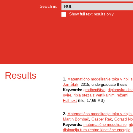
Search in:
Show full text results only
Results
1.
Matematično modeliranje toka v ribji 
Jan Škrk
, 2015, undergraduate thesis
Keywords:
gradbeništvo
,
diplomska del
ovire
,
ribja steza z vertikalnimi režami
Full text
(file, 17,69 MB)
2.
Matematično modeliranje toka v ribjih 
Martin Bombač
,
Gašper Rak
,
Gorazd No
Keywords:
matematično modeliranje
,
ri
disipacija turbulentne kinetične energije
,