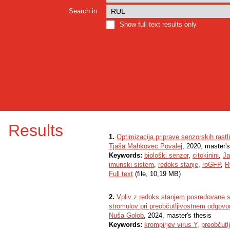
Search in:
Show full text results only
Results
1.
Optimizacija priprave senzorskih rastl
Tjaša Mahkovec Povalej
, 2020, master's
Keywords:
biološki senzor
,
citokinini
,
J
imunski sistem
,
redoks stanje
,
roGFP
,
R
Full text
(file, 10,19 MB)
2.
Vpliv z redoks stanjem posredovane si
stromulov pri preobčutljivostnem odgovo
Nuša Golob
, 2024, master's thesis
Keywords:
krompirjev virus Y
,
preobčutl