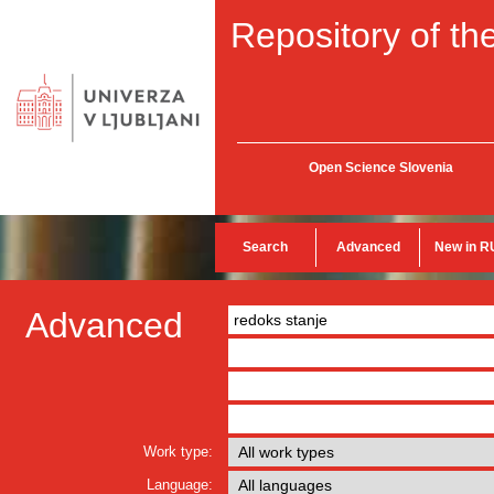
Repository of the
Open Science Slovenia
Search
Advanced
New in R
Advanced
Work type:
Language: