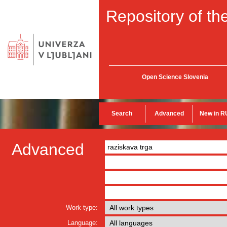
Repository of the
Open Science Slovenia
Search
Advanced
New in R
Advanced
Work type:
Language: