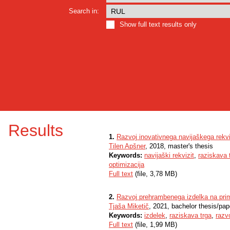
Search in:
Show full text results only
Results
1.
Razvoj inovativnega navijaškega rekvi
Tilen Apšner
, 2018, master's thesis
Keywords:
navijaški rekvizit
,
raziskava 
optimizacija
Full text
(file, 3,78 MB)
2.
Razvoj prehrambenega izdelka na pri
Tjaša Miketič
, 2021, bachelor thesis/pap
Keywords:
izdelek
,
raziskava trga
,
razv
Full text
(file, 1,99 MB)