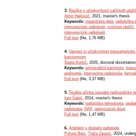
3.
Razlike v učinkovitosti zaščitnih plašče
Almir Halilovič
, 2021, master's thesis
Keywords:
magistrska dela
,
radiološka 
intervencijski radiologiji
,
svinčeni plašči
,
intervencijski radiologiji
Full text
(file, 1,76 MB)
4.
Varnost in učinkovitost transarterijsk
karcinomom
Špela Koršič
, 2025, doctoral dissertation
Keywords:
jetrnocelični karcinom
,
trans
preživetje
,
interventna radiologija
,
farmak
Full text
(file, 3,37 MB)
5.
Študija učinka uporabe radiografske reš
Igor Šabič
, 2014, master's thesis
Keywords:
radiološka tehnologija
,
pediat
radiologija
,
DAP
,
optimizacija doze
Full text
(file, 1,47 MB)
6.
Artefakti v digitalni radiologiji
Polona Bajc
,
Tjaša Zagorc
, 2024, under