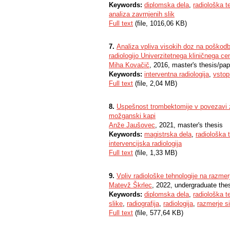
Keywords:
diplomska dela
,
radiološka t
analiza zavrnjenih slik
Full text
(file, 1016,06 KB)
7.
Analiza vpliva visokih doz na poškodbe
radiologijo Univerzitetnega kliničnega cen
Miha Kovačič
, 2016, master's thesis/pap
Keywords:
interventna radiologija
,
vstop
Full text
(file, 2,04 MB)
8.
Uspešnost trombektomije v povezavi z 
možganski kapi
Anže Jaušovec
, 2021, master's thesis
Keywords:
magistrska dela
,
radiološka 
intervencijska radiologija
Full text
(file, 1,33 MB)
9.
Vpliv radiološke tehnologije na razmer
Matevž Škrlec
, 2022, undergraduate the
Keywords:
diplomska dela
,
radiološka t
slike
,
radiografija
,
radiologija
,
razmerje s
Full text
(file, 577,64 KB)