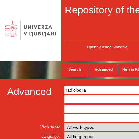
Repository of the
Open Science Slovenia
Search
Advanced
New in R
Advanced
Work type:
Language: