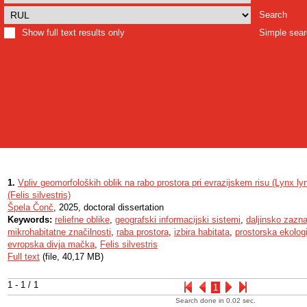
Search
Show full text results only
Simple sea
1.
Vpliv geomorfoloških oblik na rabo prostora pri evrazijskem risu (Lynx lyn
(Felis silvestris)
Špela Čonč
, 2025, doctoral dissertation
Keywords:
reliefne oblike
,
geografski informacijski sistemi
,
daljinsko zazn
mikrohabitatne značilnosti
,
raba prostora
,
izbira habitata
,
prostorska ekologi
evropska divja mačka
,
Felis silvestris
Full text
(file, 40,17 MB)
1 - 1 / 1
1
Search done in 0.02 sec.