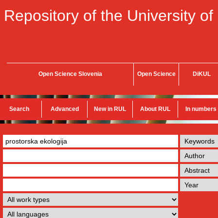
Repository of the University of
Open Science Slovenia
Open Science
DiKUL
Search
Advanced
New in RUL
About RUL
In numbers