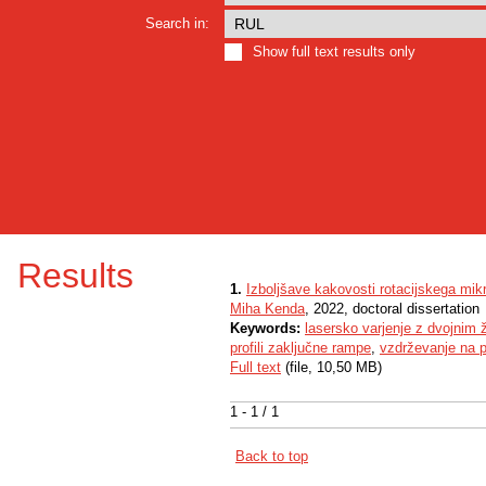
Search in:
Show full text results only
Results
1.
Izboljšave kakovosti rotacijskega mik
Miha Kenda
, 2022, doctoral dissertation
Keywords:
lasersko varjenje z dvojnim
profili zaključne rampe
,
vzdrževanje na p
Full text
(file, 10,50 MB)
1 - 1 / 1
Back to top