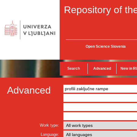
Repository of the
Open Science Slovenia
Search
Advanced
New in R
Advanced
Work type:
Language: