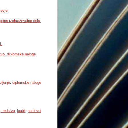
čevje
gojno-izobraževalno delo
,
OL
tvo
,
diplomske naloge
ljenje
,
diplomske naloge
,
sredstva
,
kadri
,
poslovni