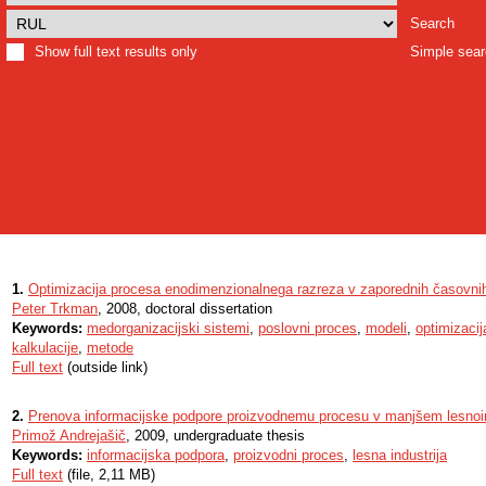
Search
Show full text results only
Simple sea
1.
Optimizacija procesa enodimenzionalnega razreza v zaporednih časovnih
Peter Trkman
, 2008, doctoral dissertation
Keywords:
medorganizacijski sistemi
,
poslovni proces
,
modeli
,
optimizacij
kalkulacije
,
metode
Full text
(outside link)
2.
Prenova informacijske podpore proizvodnemu procesu v manjšem lesnoin
Primož Andrejašič
, 2009, undergraduate thesis
Keywords:
informacijska podpora
,
proizvodni proces
,
lesna industrija
Full text
(file, 2,11 MB)