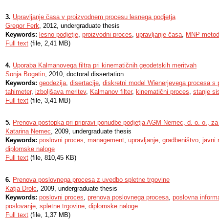
3.
Upravljanje časa v proizvodnem procesu lesnega podjetja
Gregor Ferk
, 2012, undergraduate thesis
Keywords:
lesno podjetje
,
proizvodni proces
,
upravljanje časa
,
MNP meto
Full text
(file, 2,41 MB)
4.
Uporaba Kalmanovega filtra pri kinematičnih geodetskih meritvah
Sonja Bogatin
, 2010, doctoral dissertation
Keywords:
geodezija
,
disertacije
,
diskretni model Wienerjevega procesa 
tahimeter
,
izboljšava meritev
,
Kalmanov filter
,
kinematični proces
,
stanje s
Full text
(file, 3,41 MB)
5.
Prenova postopka pri pripravi ponudbe podjetja AGM Nemec, d. o. o., za p
Katarina Nemec
, 2009, undergraduate thesis
Keywords:
poslovni proces
,
management
,
upravljanje
,
gradbeništvo
,
javni 
diplomske naloge
Full text
(file, 810,45 KB)
6.
Prenova poslovnega procesa z uvedbo spletne trgovine
Katja Drolc
, 2009, undergraduate thesis
Keywords:
poslovni proces
,
prenova poslovnega procesa
,
poslovna inform
poslovanje
,
spletne trgovine
,
diplomske naloge
Full text
(file, 1,37 MB)