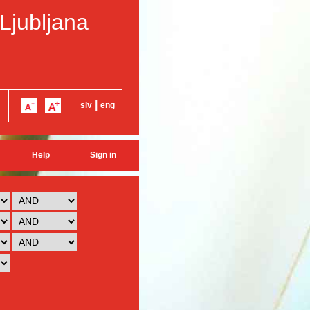
 Ljubljana
|
slv
eng
Help
Sign in