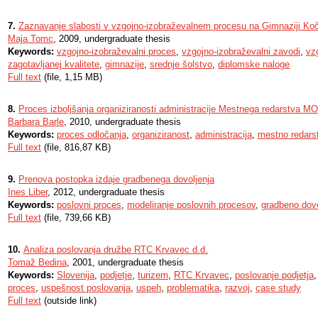
7.
Zaznavanje slabosti v vzgojno-izobraževalnem procesu na Gimnaziji Ko
Maja Tomc
, 2009, undergraduate thesis
Keywords:
vzgojno-izobraževalni proces
,
vzgojno-izobraževalni zavodi
,
vz
zagotavljanej kvalitete
,
gimnazije
,
srednje šolstvo
,
diplomske naloge
Full text
(file, 1,15 MB)
8.
Proces izboljšanja organiziranosti administracije Mestnega redarstva M
Barbara Barle
, 2010, undergraduate thesis
Keywords:
proces odločanja
,
organiziranost
,
administracija
,
mestno redars
Full text
(file, 816,87 KB)
9.
Prenova postopka izdaje gradbenega dovoljenja
Ines Liber
, 2012, undergraduate thesis
Keywords:
poslovni proces
,
modeliranje poslovnih procesov
,
gradbeno dovo
Full text
(file, 739,66 KB)
10.
Analiza poslovanja družbe RTC Krvavec d.d.
Tomaž Bedina
, 2001, undergraduate thesis
Keywords:
Slovenija
,
podjetje
,
turizem
,
RTC Krvavec
,
poslovanje podjetja
proces
,
uspešnost poslovanja
,
uspeh
,
problematika
,
razvoj
,
case study
Full text
(outside link)