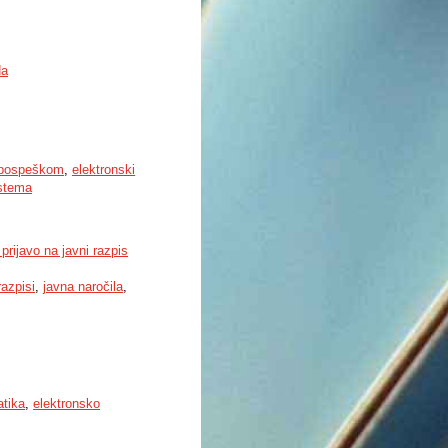
da
s pospeškom
,
elektronski
istema
rijavo na javni razpis
razpisi
,
javna naročila
,
atika
,
elektronsko