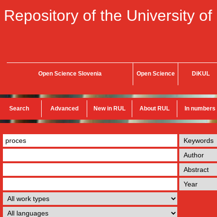
Repository of the University of
Open Science Slovenia
Open Science
DiKUL
Search
Advanced
New in RUL
About RUL
In numbers