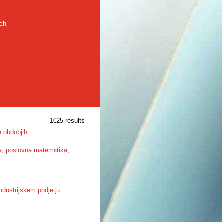
rch
1025 results
 obdobjih
a
,
poslovna matematika
,
dustrijskem podjetju