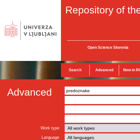
Repository of the
Open Science Slovenia
Search
Advanced
New in R
Advanced
Work type:
Language: