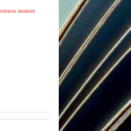
mokracija
,
pluralizem