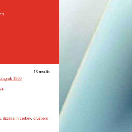
rch
13 results
, Zagreb 1990
nke
a
,
država in cerkev
,
družbeni