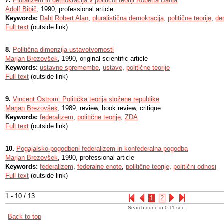
7.
Pluralizem in demokracija v politični teoriji Roberta Dahla
Adolf Bibič
, 1990, professional article
Keywords:
Dahl Robert Alan
,
pluralistična demokracija
,
politične teorije
,
de
Full text
(outside link)
8.
Politična dimenzija ustavotvornosti
Marjan Brezovšek
, 1990, original scientific article
Keywords:
ustavne spremembe
,
ustave
,
politične teorije
Full text
(outside link)
9.
Vincent Ostrom: Politička teorija složene republike
Marjan Brezovšek
, 1989, review, book review, critique
Keywords:
federalizem
,
politične teorije
,
ZDA
Full text
(outside link)
10.
Pogajalsko-pogodbeni federalizem in konfederalna pogodba
Marjan Brezovšek
, 1990, professional article
Keywords:
federalizem
,
federalne enote
,
politične teorije
,
politični odnosi
Full text
(outside link)
1 - 10 / 13
1
2
Search done in 0.11 sec.
Back to top