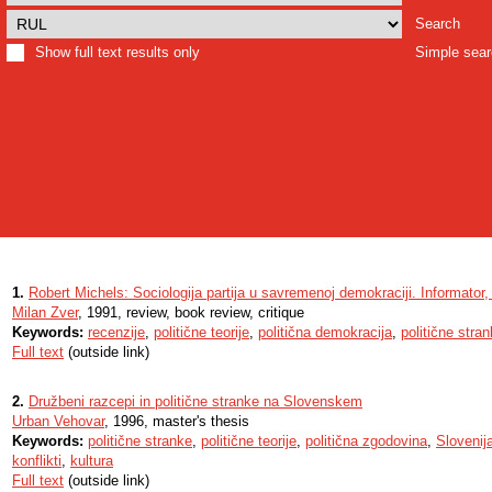
Search
Show full text results only
Simple sea
1.
Robert Michels: Sociologija partija u savremenoj demokraciji. Informator
Milan Zver
, 1991, review, book review, critique
Keywords:
recenzije
,
politične teorije
,
politična demokracija
,
politične stra
Full text
(outside link)
2.
Družbeni razcepi in politične stranke na Slovenskem
Urban Vehovar
, 1996, master's thesis
Keywords:
politične stranke
,
politične teorije
,
politična zgodovina
,
Slovenij
konflikti
,
kultura
Full text
(outside link)