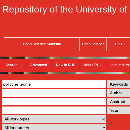
Repository of the University of
Open Science Slovenia
Open Science
DiKUL
Search
Advanced
New in RUL
About RUL
In numbers