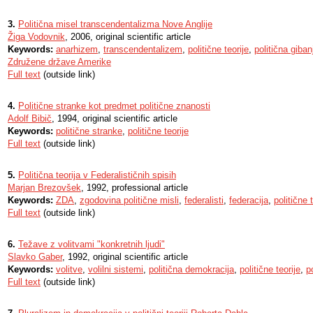
3.
Politična misel transcendentalizma Nove Anglije
Žiga Vodovnik
, 2006, original scientific article
Keywords:
anarhizem
,
transcendentalizem
,
politične teorije
,
politična giban
Združene države Amerike
Full text
(outside link)
4.
Politične stranke kot predmet politične znanosti
Adolf Bibič
, 1994, original scientific article
Keywords:
politične stranke
,
politične teorije
Full text
(outside link)
5.
Politična teorija v Federalističnih spisih
Marjan Brezovšek
, 1992, professional article
Keywords:
ZDA
,
zgodovina politične misli
,
federalisti
,
federacija
,
politične 
Full text
(outside link)
6.
Težave z volitvami "konkretnih ljudi"
Slavko Gaber
, 1992, original scientific article
Keywords:
volitve
,
volilni sistemi
,
politična demokracija
,
politične teorije
,
p
Full text
(outside link)