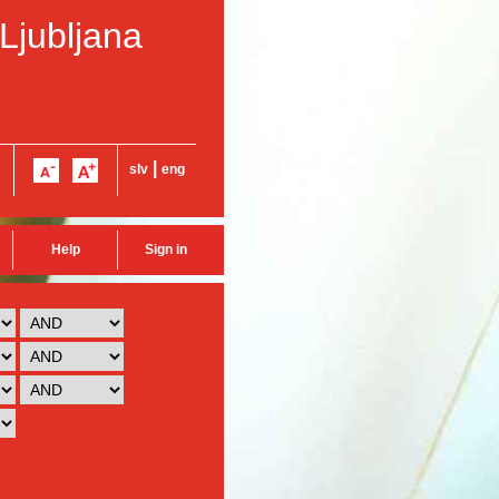
 Ljubljana
|
slv
eng
Help
Sign in