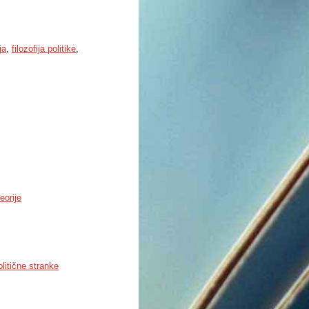
ja
,
filozofija politike
,
teorije
olitične stranke