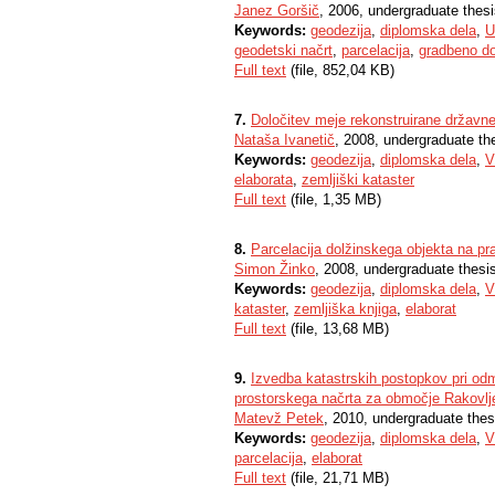
Janez Goršič
, 2006, undergraduate thes
Keywords:
geodezija
,
diplomska dela
,
U
geodetski načrt
,
parcelacija
,
gradbeno do
Full text
(file, 852,04 KB)
7.
Določitev meje rekonstruirane državne
Nataša Ivanetič
, 2008, undergraduate th
Keywords:
geodezija
,
diplomska dela
,
V
elaborata
,
zemljiški kataster
Full text
(file, 1,35 MB)
8.
Parcelacija dolžinskega objekta na pr
Simon Žinko
, 2008, undergraduate thesi
Keywords:
geodezija
,
diplomska dela
,
V
kataster
,
zemljiška knjiga
,
elaborat
Full text
(file, 13,68 MB)
9.
Izvedba katastrskih postopkov pri o
prostorskega načrta za območje Rakovlj
Matevž Petek
, 2010, undergraduate thes
Keywords:
geodezija
,
diplomska dela
,
V
parcelacija
,
elaborat
Full text
(file, 21,71 MB)