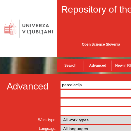
Repository of the
Open Science Slovenia
Search
Advanced
New in R
Advanced
Work type:
Language: