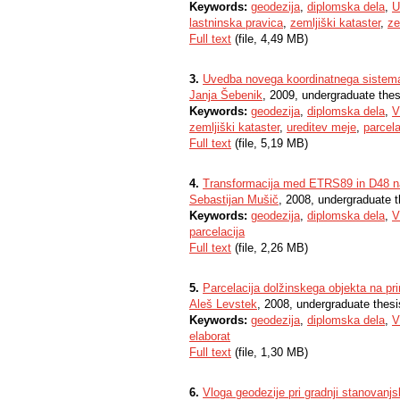
Keywords:
geodezija
,
diplomska dela
,
U
lastninska pravica
,
zemljiški kataster
,
ze
Full text
(file, 4,49 MB)
3.
Uvedba novega koordinatnega sistema
Janja Šebenik
, 2009, undergraduate thes
Keywords:
geodezija
,
diplomska dela
,
V
zemljiški kataster
,
ureditev meje
,
parcela
Full text
(file, 5,19 MB)
4.
Transformacija med ETRS89 in D48 na
Sebastijan Mušič
, 2008, undergraduate t
Keywords:
geodezija
,
diplomska dela
,
V
parcelacija
Full text
(file, 2,26 MB)
5.
Parcelacija dolžinskega objekta na p
Aleš Levstek
, 2008, undergraduate thesi
Keywords:
geodezija
,
diplomska dela
,
V
elaborat
Full text
(file, 1,30 MB)
6.
Vloga geodezije pri gradnji stanovanjs