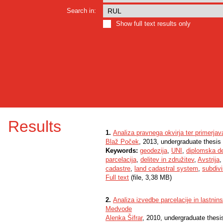
Search in:
Show full text results only
Results
1.
Analiza pravnega okvirja ter primerjava
Blaž Poček
, 2013, undergraduate thesis
Keywords:
geodezija
,
UNI
,
diplomska d
parcelacija
,
delitev in združitev
,
Avstrija
cadastre
,
land cadastral system
,
subdivi
Full text
(file, 3,38 MB)
2.
Analiza izvedbe parcelacije in lastnin
Medvode
Alenka Šifrar
, 2010, undergraduate thesi