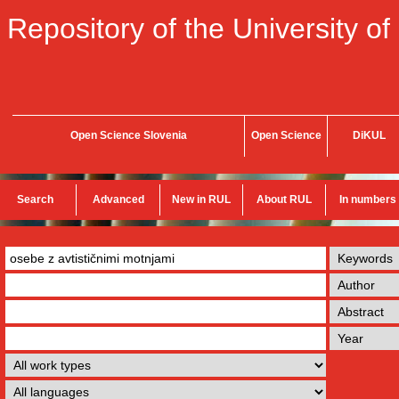
Repository of the University of
Open Science Slovenia
Open Science
DiKUL
Search
Advanced
New in RUL
About RUL
In numbers