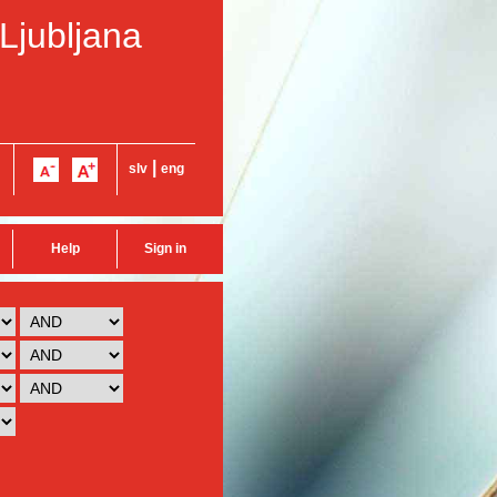
 Ljubljana
|
slv
eng
Help
Sign in