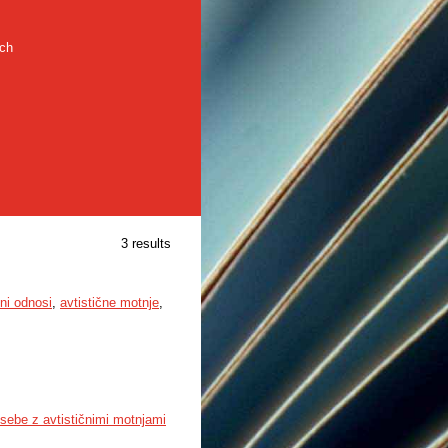
rch
3 results
lni odnosi
,
avtistične motnje
,
sebe z avtističnimi motnjami