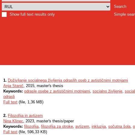
Search
Show full text results only
Simple sea
1.
Doživljanje socialnega življenja odraslih oseb z avtističnimi motnjami
Anja Stanič
, 2015, master's thesis
Keywords:
odrasle osebe z avtističnimi motnjami
,
socialno življenje
,
socia
odrasli
Full text
(file, 1,36 MB)
2.
Filozofija in avtizem
Nina Klinec
, 2023, master's thesis/paper
Keywords:
filozofija
,
filozofija za otroke
,
avtizem
,
inkluzija
,
sočutna šola
,
o
Full text
(file, 596,33 KB)