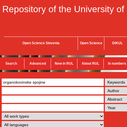
Repository of the University of
Open Science Slovenia
Open Science
DiKUL
Search
Advanced
New in RUL
About RUL
In numbers