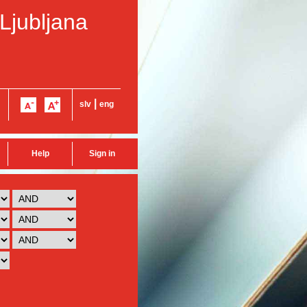
 Ljubljana
|
slv
eng
Help
Sign in