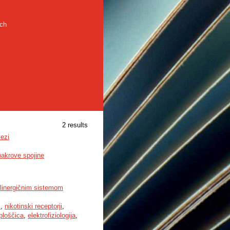
rch
2 results
vezi
bakrove spojine
olinergičnim sistemom
i
,
nikotinski receptorji
,
ploščica
,
elektrofiziologija
,