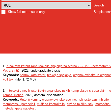
Search
Show full text results only
Simple sea
1.
Z bakrom katalizirane reakcije spajanja za tvorbo C–C in C–heteroatom 
Petra Sintič
, 2022, undergraduate thesis
Keywords:
bakrov katalizator
,
reakcije spajanja
,
organokovinske in organo
Full text
(file, 1,72 MB)
2.
Interakcije novih rutenijevih organokovinskih kompleksov s sesalskim h
Tomaž Trobec
, 2022, doctoral dissertation
Keywords:
Rutenij-kemija
,
organokovinske spojine
,
holinesterazni inhibitorj
membranski potenciali
,
mišična kontrakcija
,
živčno mišični stik
,
motorična 
metoda vpete napetosti