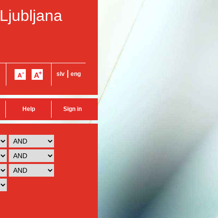
 Ljubljana
|
slv
eng
Help
Sign in