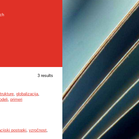
rch
3 results
trukture
,
globalizacija
,
deli
,
primeri
cijski postopki
,
vzročnost
,