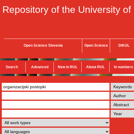
Repository of the University of
Open Science Slovenia
Open Science
DiKUL
Search
Advanced
New in RUL
About RUL
In numbers