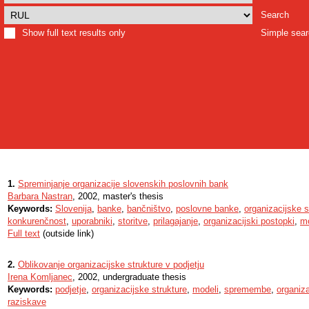
Search
Show full text results only
Simple sea
1.
Spreminjanje organizacije slovenskih poslovnih bank
Barbara Nastran
, 2002, master's thesis
Keywords:
Slovenija
,
banke
,
bančništvo
,
poslovne banke
,
organizacijske s
konkurenčnost
,
uporabniki
,
storitve
,
prilagajanje
,
organizacijski postopki
,
mo
Full text
(outside link)
2.
Oblikovanje organizacijske strukture v podjetju
Irena Komljanec
, 2002, undergraduate thesis
Keywords:
podjetje
,
organizacijske strukture
,
modeli
,
spremembe
,
organiza
raziskave