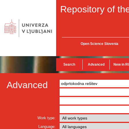
Repository of the
Open Science Slovenia
Search
Advanced
New in R
Advanced
Work type:
Language: