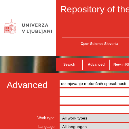
Repository of the
Open Science Slovenia
Search
Advanced
New in R
Advanced
Work type:
Language: