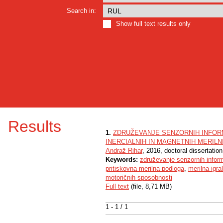
Search in:
Show full text results only
Results
1.
ZDRUŽEVANJE SENZORNIH INFOR
INERCIALNIH IN MAGNETNIH MERILN
Andraž Rihar
, 2016, doctoral dissertation
Keywords:
združevanje senzornih inform
pritiskovna merilna podloga
,
merilna igra
motoričnih sposobnosti
Full text
(file, 8,71 MB)
1 - 1 / 1