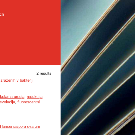
rch
2 results
raženih v bakteriji
kularna orodja
,
redukcija
evolucija
,
fluorescentni
e Hanseniaspora uvarum