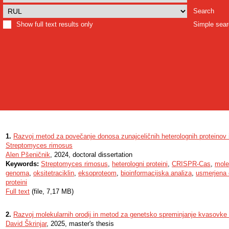
Search
Show full text results only
Simple sea
1.
Razvoj metod za povečanje donosa zunajceličnih heterolognih proteinov iz
Streptomyces rimosus
Alen Pšeničnik
, 2024, doctoral dissertation
Keywords:
Streptomyces rimosus
,
heterologni proteini
,
CRISPR-Cas
,
mole
genoma
,
oksitetraciklin
,
eksoproteom
,
bioinformacijska analiza
,
usmerjena 
proteini
Full text
(file, 7,17 MB)
2.
Razvoj molekularnih orodij in metod za genetsko spreminjanje kvasovk
David Škrinjar
, 2025, master's thesis