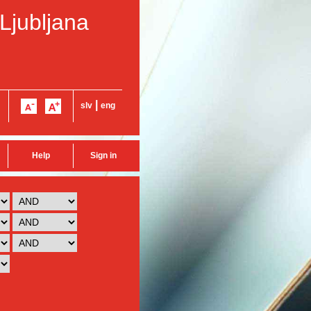
 Ljubljana
|
slv
eng
Help
Sign in