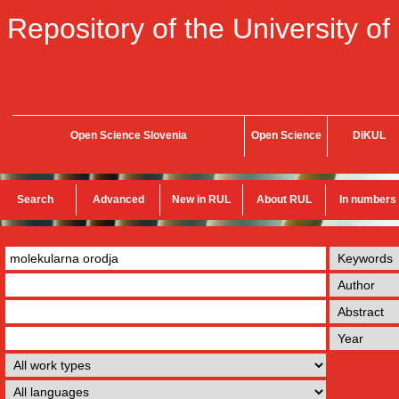
Repository of the University of
Open Science Slovenia
Open Science
DiKUL
Search
Advanced
New in RUL
About RUL
In numbers