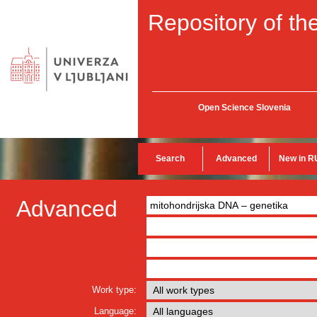
Repository of the
Open Science Slovenia
Search
Advanced
New in R
Advanced
Work type:
Language: