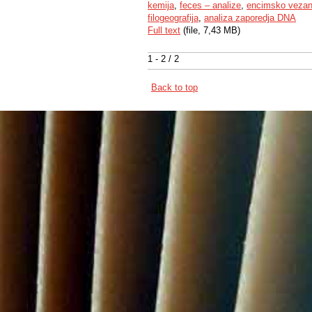
kemija
,
feces – analize
,
encimsko vezani
filogeografija
,
analiza zaporedja DNA
Full text
(file, 7,43 MB)
1 - 2 / 2
Back to top