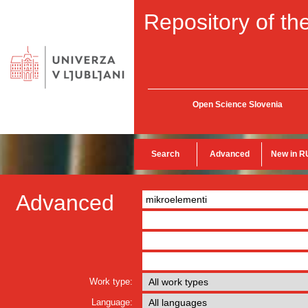
Repository of the
Open Science Slovenia
Search
Advanced
New in R
Advanced
Work type:
Language: