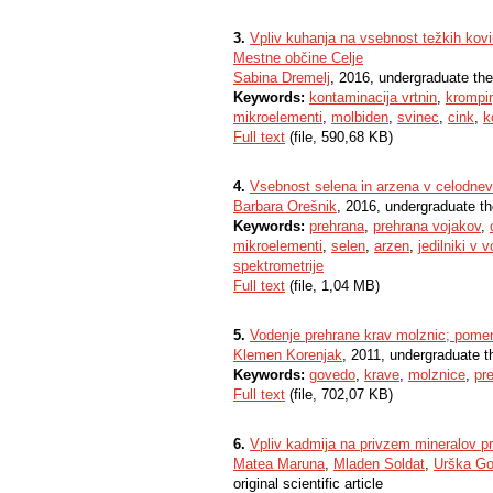
3.
Vpliv kuhanja na vsebnost težkih kovi
Mestne občine Celje
Sabina Dremelj
, 2016, undergraduate the
Keywords:
kontaminacija vrtnin
,
krompir
mikroelementi
,
molbiden
,
svinec
,
cink
,
k
Full text
(file, 590,68 KB)
4.
Vsebnost selena in arzena v celodnev
Barbara Orešnik
, 2016, undergraduate th
Keywords:
prehrana
,
prehrana vojakov
,
mikroelementi
,
selen
,
arzen
,
jedilniki v 
spektrometrije
Full text
(file, 1,04 MB)
5.
Vodenje prehrane krav molznic; pomen
Klemen Korenjak
, 2011, undergraduate t
Keywords:
govedo
,
krave
,
molznice
,
pre
Full text
(file, 702,07 KB)
6.
Vpliv kadmija na privzem mineralov pr
Matea Maruna
,
Mladen Soldat
,
Urška Go
original scientific article