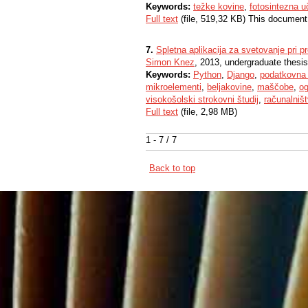
Keywords:
težke kovine
,
fotosintezna u
Full text
(file, 519,32 KB) This document
7.
Spletna aplikacija za svetovanje pri pr
Simon Knez
, 2013, undergraduate thesis
Keywords:
Python
,
Django
,
podatkovna
mikroelementi
,
beljakovine
,
maščobe
,
og
visokošolski strokovni študij
,
računalništ
Full text
(file, 2,98 MB)
1 - 7 / 7
Back to top