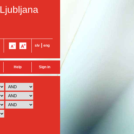
 Ljubljana
|
slv
eng
Help
Sign in