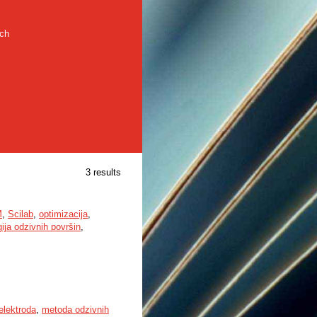
rch
3 results
M
,
Scilab
,
optimizacija
,
ija odzivnih površin
,
elektroda
,
metoda odzivnih