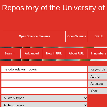
Repository of the University of
Open Science Slovenia
Open Science
DiKUL
Search
Advanced
New in RUL
About RUL
In numbers