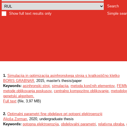
Search
Show full text results only
Simple sea
1.
Simulacija in optimizacija asinhronskega stroja s kratkostično kletko
BORIS GRABNAR
, 2015, master's thesis/paper
Keywords:
asinhronski stroj
,
simulacija
,
metoda končnih elementov
,
FEM
metode oblikovanja poskusov
,
centralno kompozitno oblikovanje
,
metodolog
genetski algoritem.
Full text
(file, 3,97 MB)
2.
Optimalni parametri fine obdelave pri potopni elektroeroziji
Aljoša Zorman
, 2020, undergraduate thesis
Keywords:
potopna elektroerozija
,
obdelovalni parametri
,
relativna obraba
,